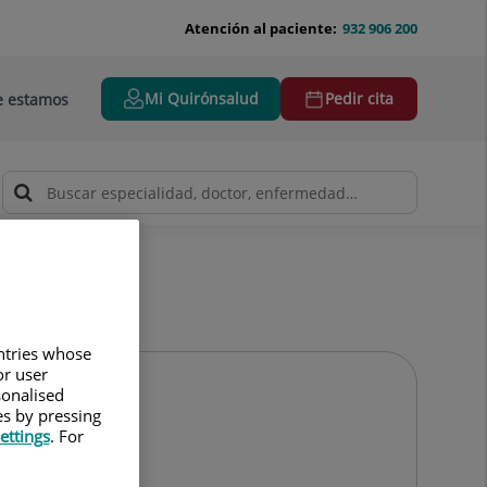
Atención al paciente:
932 906 200
Mi Quirónsalud
Pedir cita
 estamos
untries whose
or user
sonalised
es by pressing
ettings
. For