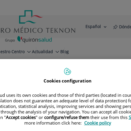
Español
Dónde
Selector
Idioma
de
Activo
idioma
estro Centro
Actualidad
Blog
Cookies configuration
d uses its own cookies and those of third parties (located in co
slation does not guarantee an adequate level of data protection) f
tication, statistical analysis, improving services and showing per
 through the analysis of your navigation. You can accept all cooki
n "
Accept cookies
" or
configure/refuse them
their use from this
S
María
Colome Calafi
more information click here:
Cookie policy