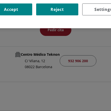
JEFE/A DE SERVICIO
Accept
Reject
Setting
OTORRINOLARINGOLOGÍA
Pedir cita
Centro Médico Teknon
932 906 200
C/ Vilana, 12
08022 Barcelona