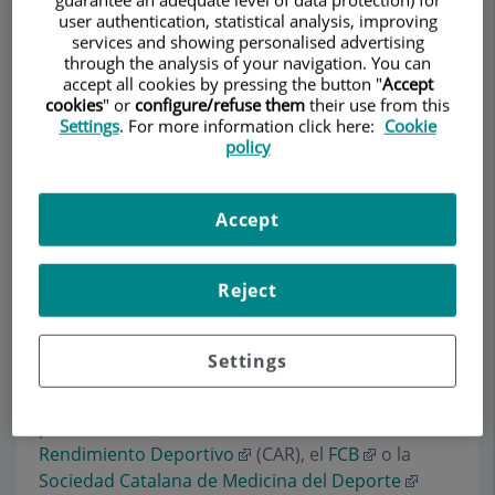
guarantee an adequate level of data protection) for
user authentication, statistical analysis, improving
services and showing personalised advertising
through the analysis of your navigation. You can
Pedir cita
accept all cookies by pressing the button "
Accept
cookies
" or
configure/refuse them
their use from this
Settings
. For more information click here:
Cookie
Descripción
Servicios
Equipo
Contacto
Datos de interés
policy
Horario
Accept
Noticias
Reject
Durante estos 25 años, la Dra. Colomé ha
Settings
colaborado ofreciendo charlas, talleres y
conferencias en diferentes espacios
profesionales, como el
Centro de Alto
Rendimiento Deportivo
(CAR), el
FCB
o la
Sociedad Catalana de Medicina del Deporte