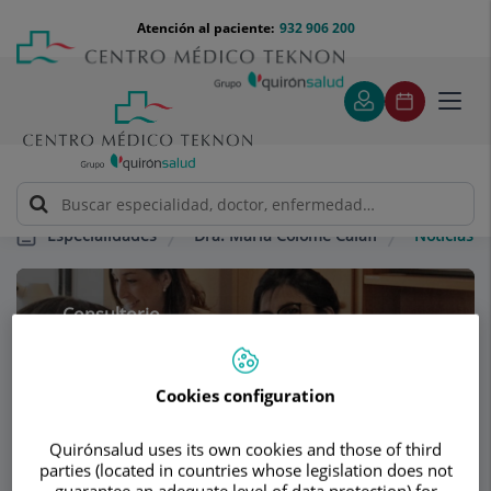
Saltar al contenido
Saltar
Menú
Atención al paciente:
932 906 200
Select
al
teléfono
de
contenido
cabecera
idiom
Toggl
navig
Dra. María Colomé Calafí
Noticias
Especialidades
Consultorio
Dra. María Colomé
Cookies configuration
Calafí
OTORRINOLARINGOLOGÍA
Quirónsalud uses its own cookies and those of third
parties (located in countries whose legislation does not