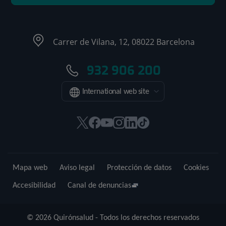
Carrer de Vilana, 12, 08022 Barcelona
932 906 200
International web site
Este
Este
Este
Este
Este
Enlace
enlace
enlace
enlace
enlace
enlace
a
se
se
se
se
se
una
abrirá
abrirá
abrirá
abrirá
abrirá
aplicación
Mapa web
Aviso legal
Protección de datos
Cookies
en
en
en
en
en
externa.
una
una
una
una
una
Accesibilidad
Canal de denuncias
ventana
ventana
ventana
ventana
ventana
nueva.
nueva.
nueva.
nueva.
nueva.
© 2026 Quirónsalud - Todos los derechos reservados