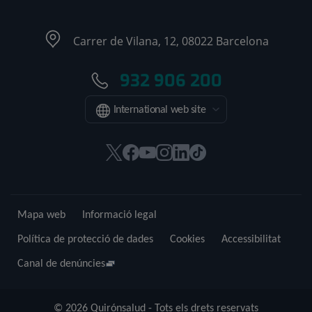
Carrer de Vilana, 12, 08022 Barcelona
932 906 200
International web site
Aquest
Aquest
Aquest
Aquest
Aquest
Enllaç
enllaç
enllaç
enllaç
enllaç
enllaç
a
s'obrirà
s'obrirà
s'obrirà
s'obrirà
s'obrirà
una
en
en
en
en
en
aplicació
Mapa web
Informació legal
una
una
una
una
una
externa.
finestra
finestra
finestra
finestra
finestra
Política de protecció de dades
Cookies
Accessibilitat
nova.
nova.
nova.
nova.
nova.
Canal de denúncies
© 2026 Quirónsalud - Tots els drets reservats