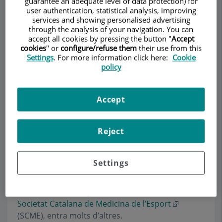
guarantee an adequate level of data protection) for
user authentication, statistical analysis, improving
services and showing personalised advertising
through the analysis of your navigation. You can
Demanar Cita
accept all cookies by pressing the button "
Accept
cookies
" or
configure/refuse them
their use from this
Descripció
Serveis
Equip
Contacte
Dades d'interès
Settings
. For more information click here:
Cookie
policy
Horari
Accept
Notícies
Reject
Durant aquests 25 anys, la Dra. Colomé ha
Settings
col·laborat oferint xerrades, tallers i conferències
en diferents espais professionals, com el
Centre
d’Alt Rendiment Esportiu
(CAR), el
FCB
o la
Societat Catalana de Medicina de l’Esport
(SCME), entra molts d’altres.