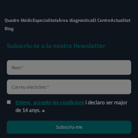
Quadre Mèdic
Especialitats
Àrea diagnòstica
El Centre
Actualitat
Blog
Subscriu-te a la nostra Newsletter
Entenc, accepto les condicions
i declaro ser major
de 14 anys.
Subscriu-me