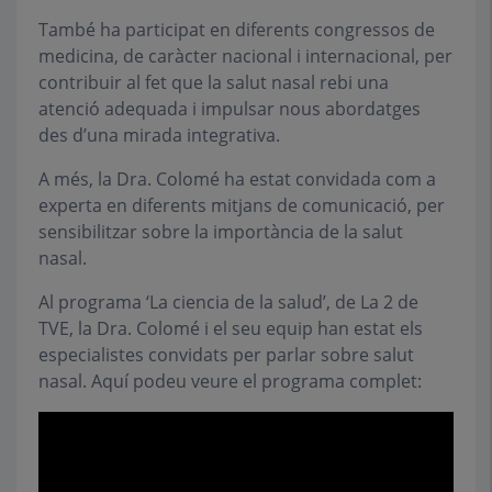
També ha participat en diferents congressos de
medicina, de caràcter nacional i internacional, per
contribuir al fet que la salut nasal rebi una
atenció adequada i impulsar nous abordatges
des d’una mirada integrativa.
A més, la Dra. Colomé ha estat convidada com a
experta en diferents mitjans de comunicació, per
sensibilitzar sobre la importància de la salut
nasal.
Al programa ‘La ciencia de la salud’, de La 2 de
TVE, la Dra. Colomé i el seu equip han estat els
especialistes convidats per parlar sobre salut
nasal. Aquí podeu veure el programa complet: