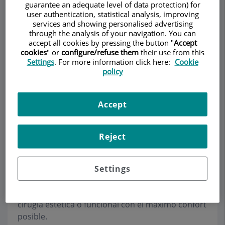
guarantee an adequate level of data protection) for
user authentication, statistical analysis, improving
services and showing personalised advertising
through the analysis of your navigation. You can
Make an appointment
accept all cookies by pressing the button "
Accept
cookies
" or
configure/refuse them
their use from this
Settings
. For more information click here:
Cookie
Description
Services
Team
Contact
Relevant details
policy
Opening hours
Accept
Reject
Pacientes internacionales
La Dra. Colomé y su equipo están preparados
Settings
para atender a aquellos pacientes que no residen
en Barcelona, para que puedan beneficiarse de la
cirugía estética o funcional con el máximo confort
posible.