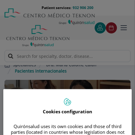
Jump to content
Jump
Menú
Patient services:
932 906 200
Langu
to
teléfono
select
content
cabecera
Toggl
navig
Dra. María Colomé Calafí
Specialities
Pacientes internacionales
Consultation area
Dra. María Colomé
Cookies configuration
Calafí
Quirónsalud uses its own cookies and those of third
OTORHINOLARYNGOLOGY
parties (located in countries whose legislation does not