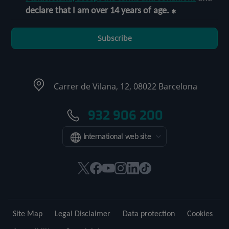
declare that I am over 14 years of age.
Subscribe
Carrer de Vilana, 12, 08022 Barcelona
932 906 200
International web site
This
This
This
This
This
Link
link
link
link
link
link
to
will
will
will
will
will
external
open
open
open
open
open
application.
Site Map
Legal Disclaimer
Data protection
Cookies
in
in
in
in
in