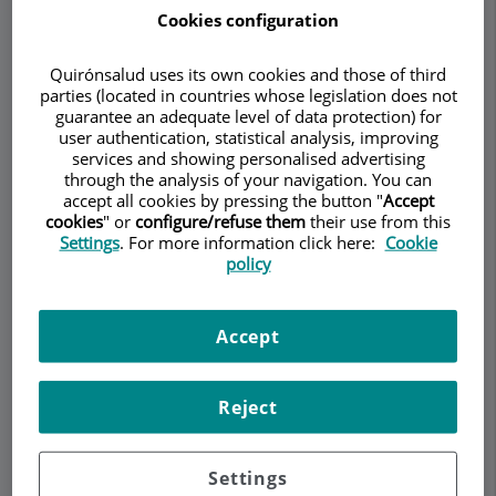
Cookies configuration
Quirónsalud uses its own cookies and those of third
Pedir cita
parties (located in countries whose legislation does not
guarantee an adequate level of data protection) for
user authentication, statistical analysis, improving
Descripción
Servicios
Equipo
Contacto
Datos de interés
services and showing personalised advertising
through the analysis of your navigation. You can
accept all cookies by pressing the button "
Accept
Horario
cookies
" or
configure/refuse them
their use from this
Settings
. For more information click here:
Cookie
policy
Especialista en nariz
Accept
La nariz ha sido durante mucho tiempo la gran
olvidada de la medicina y, desgraciadamente,
Reject
todavía ahora muchos pacientes con patologías
nasales esperan mucho antes de ir al médico.
Settings
Una buena salud nasal es esencial para la salud