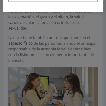
general de la persona, puesto que la nariz tiene
muchas funciones
que inciden en la respiración,
la oxigenación, el gusto y el olfato, la salud
cardiovascular, la fonación e, incluso, la
sexualidad.
La nariz tiene también un rol importante en el
aspecto físico
de las personas, siendo el principal
responsable de la armonía facial. Sentirse bien
con la fisionomía es un elemento importante de
bienestar.