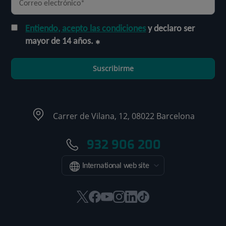
Entiendo, acepto las condiciones
y declaro ser
mayor de 14 años.
Suscribirme
Carrer de Vilana, 12, 08022 Barcelona
932 906 200
International web site
Este
Este
Este
Este
Este
Enlace
enlace
enlace
enlace
enlace
enlace
a
se
se
se
se
se
una