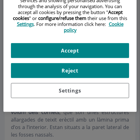
services and showing personalised advertising
through the analysis of your navigation. You can
accept all cookies by pressing the button "
Accept
cookies
" or
configure/refuse them
their use from this
Settings
. For more information click here:
Cookie
Pedir cita
policy
Descripción
Servicios
Equipo
Contacto
Datos de interés
Accept
Horario
Reject
Cirurgia de cornets
Settings
La cirurgia de cornets consisteix en
reduir el
volum dels cornets
, que són unes estructures
allargades de teixit erèctil amb un làmina prima
d’os a l’interior. Estan situats a la paret lateral de
les fosses nassals.