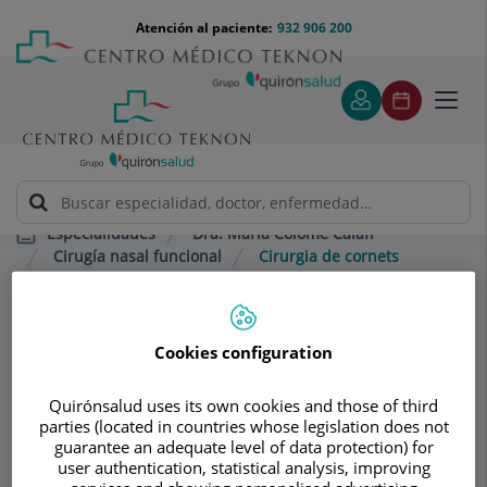
Saltar al contenido
Saltar
Menú
Atención al paciente:
932 906 200
Select
al
teléfono
de
contenido
cabecera
idiom
Toggl
navig
Dra. María Colomé Calafí
Especialidades
Cirugía nasal funcional
Cirurgia de cornets
Consultorio
Cookies configuration
Dra. María Colomé
Quirónsalud uses its own cookies and those of third
Calafí
parties (located in countries whose legislation does not
guarantee an adequate level of data protection) for
OTORRINOLARINGOLOGÍA
user authentication, statistical analysis, improving