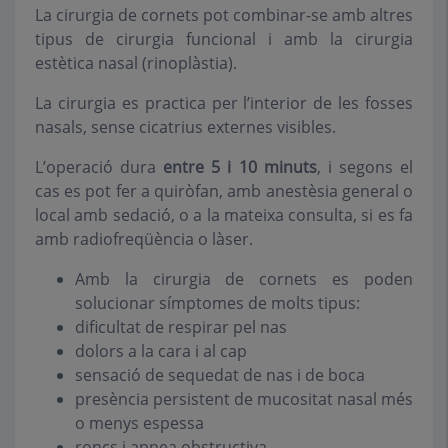
La cirurgia de cornets pot combinar-se amb altres
tipus de cirurgia funcional i amb la cirurgia
estètica nasal (rinoplàstia).
La cirurgia es practica per l’interior de les fosses
nasals, sense cicatrius externes visibles.
L’operació dura
entre 5 i 10 minuts
, i segons el
cas es pot fer a quiròfan, amb anestèsia general o
local amb sedació, o a la mateixa consulta, si es fa
amb radiofreqüència o làser.
Amb la cirurgia de cornets es poden
solucionar símptomes de molts tipus:
dificultat de respirar pel nas
dolors a la cara i al cap
sensació de sequedat de nas i de boca
presència persistent de mucositat nasal més
o menys espessa
roncs i apnea obstructiva