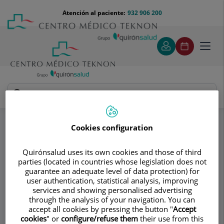
Saltar al contenido
Saltar
Menú
Atención al paciente:
932 906 200
Select
al
teléfono
de
contenido
cabecera
idiom
Toggl
navig
Dra. María Colomé Calafí
Especialidades
Cirugía nasal estética (rinoplastia)
Cookies configuration
¿Puede haber complicaciones?
Quirónsalud uses its own cookies and those of third
parties (located in countries whose legislation does not
Consultorio
guarantee an adequate level of data protection) for
user authentication, statistical analysis, improving
Dra. María Colomé
services and showing personalised advertising
through the analysis of your navigation. You can
Calafí
accept all cookies by pressing the button "
Accept
cookies
" or
configure/refuse them
their use from this
OTORRINOLARINGOLOGÍA