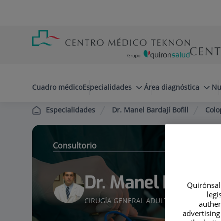
Saltar al contenido
Saltar
Menú
al
teléfono
contenido
cabecera
menuPrincipal
Cuadro médico
Especialidades
Área diagnóstica
Nu
Dr. Manel Bardají Bofill
Colo
Especialidades
Consultorio
Dr. Manel Bardají 
Quirónsalu
legi
CIRUGÍA GENERAL ADULTOS
authen
advertising