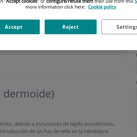
n "
Accept cookies
" or
configure/refuse them
their use from this
S
more information click here:
Cookie policy
Accept
Reject
Setting
e dermoide)
génito, debido a inclusiones de tejido ectodérmico,
ntroducción de un haz de vello en la hendidura