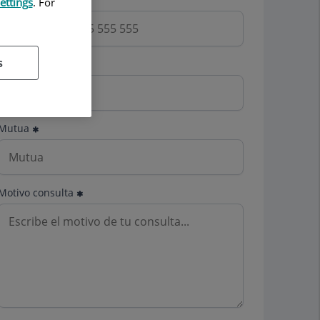
ettings
. For
s
Email
Mutua
Motivo consulta