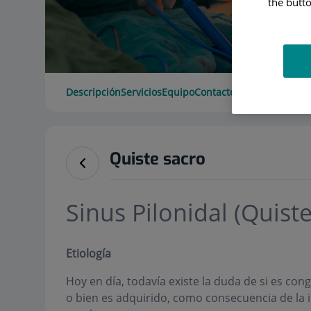
the butto
Descripción
Servicios
Equipo
Contacto
Horario
Quiste sacro
Sinus Pilonidal (Quist
Etiología
Hoy en día, todavía existe la duda de si es con
o bien es adquirido, como consecuencia de la i