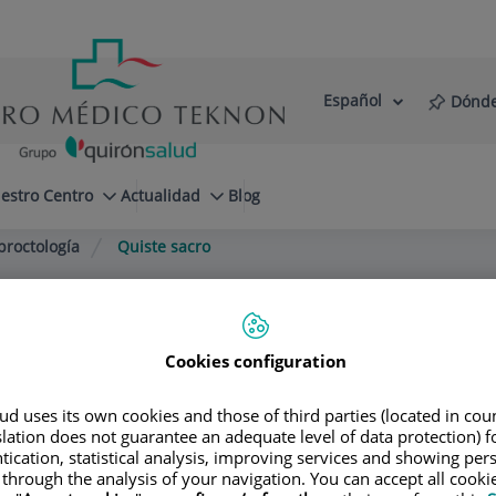
Español
Dónde
Selector
Idioma
de
Activo
idioma
estro Centro
Actualidad
Blog
proctología
Quiste sacro
Cookies configuration
Bofill
d uses its own cookies and those of third parties (located in co
slation does not guarantee an adequate level of data protection) f
tication, statistical analysis, improving services and showing per
 through the analysis of your navigation. You can accept all cooki