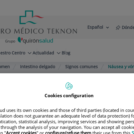
Español
Dónde
Selector
Idioma
de
Activo
idioma
estro Centro
Actualidad
Blog
omen
Intestino delgado
Signos comunes
Náusea y vó
Cookies configuration
Bofill
d uses its own cookies and those of third parties (located in co
slation does not guarantee an adequate level of data protection) f
tication, statistical analysis, improving services and showing per
 through the analysis of your navigation. You can accept all cooki
n "
Accept cookies
" or
configure/refuse them
their use from this
S