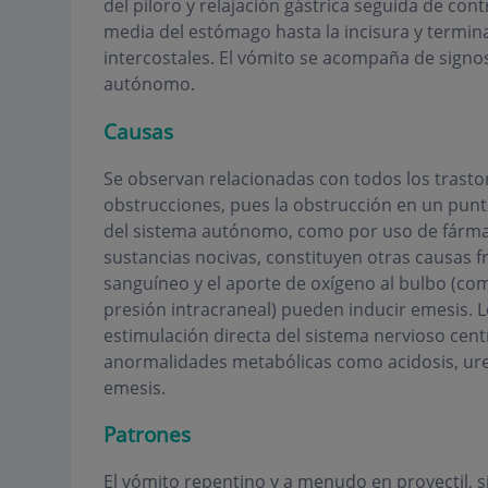
del píloro y relajación gástrica seguida de cont
media del estómago hasta la incisura y termin
intercostales. El vómito se acompaña de signo
autónomo.
Causas
Se observan relacionadas con todos los trastorn
obstrucciones, pues la obstrucción en un punt
del sistema autónomo, como por uso de fárma
sustancias nocivas, constituyen otras causas f
sanguíneo y el aporte de oxígeno al bulbo (co
presión intracraneal) pueden inducir emesis. 
estimulación directa del sistema nervioso centr
anormalidades metabólicas como acidosis, ure
emesis.
Patrones
El vómito repentino y a menudo en proyectil, 