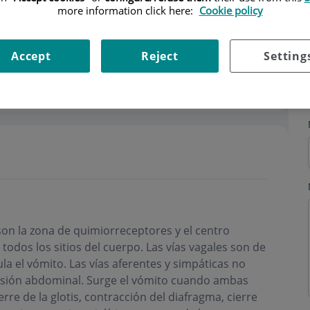
more information click here:
Cookie policy
Accept
Reject
Setting
 son la zona de quimiorreceptores y el centro
 todos los sitios del cuerpo. Las vías vagales son de
a el vómito. Las vías aferentes y simpáticas no
nsión abdominal. Surge el vómito cuando ambas
rre de la glotis, contracción del diafragma, cierre