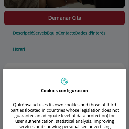
Demanar Cita
Descripció
Serveis
Equip
Contacte
Dades d'interès
Horari
Notícies
Cookies configuration
Notícies de PsiquiaTEK:
Quirónsalud uses its own cookies and those of third
Comenzar terapia: Cómo es el primer encuentro
parties (located in countries whose legislation does not
guarantee an adequate level of data protection) for
con un psicólogo clínico
(julio 2026)
user authentication, statistical analysis, improving
services and showing personalised advertising
10º Update Multidisciplinar en Enfermedades