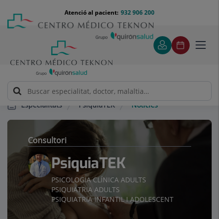
Saltar al contingut
Saltar
Menú
Atenció al pacient:
932 906 200
Select
al
teléfono
d'idi
contingut
cabecera
Toggl
navig
PsiquiaTEK
Notícies
Especialitats
Consultori
PsiquiaTEK
PSICOLOGIA CLÍNICA ADULTS
PSIQUIATRIA ADULTS
PSIQUIATRIA INFANTIL I ADOLESCENT