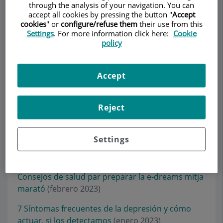
through the analysis of your navigation. You can
Inflamatorias y Autoinmunes Sistémicas
(julio
accept all cookies by pressing the button "
Accept
2026)
cookies
" or
configure/refuse them
their use from this
Settings
. For more information click here:
Cookie
7 Jornada Atención Multidisciplinar en Oncología
policy
(mayo 2024)
Día Mundial de la Alimentación
(octubre 2023)
Accept
XIII Jornada del dolor
(junio 2023)
Reject
6 Jornada Atención Multidisciplinar en Oncología
(mayo 2023)
Settings
¿Cómo puede afectar la eyaculación precoz en la
pareja?
(marzo 2023)
Consejos de salud par preparar la e-dreams mitja
marató
(febrero 2023)
7 Síntomas frecuentes de la depresión y cómo
actuar, si los detectamos
(enero 2023)