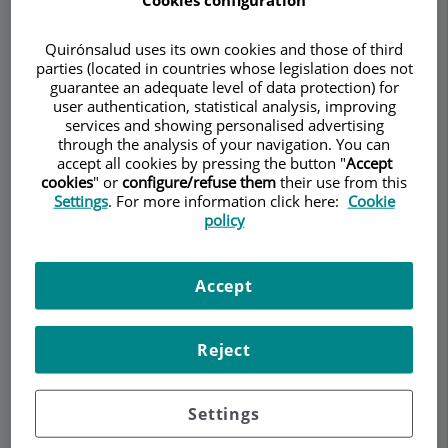
Quirónsalud uses its own cookies and those of third
parties (located in countries whose legislation does not
Demanar Cita
guarantee an adequate level of data protection) for
user authentication, statistical analysis, improving
services and showing personalised advertising
Descripció
Serveis
Equip
Contacte
Dades d'interès
through the analysis of your navigation. You can
accept all cookies by pressing the button "
Accept
cookies
" or
configure/refuse them
their use from this
Horari
Settings
. For more information click here:
Cookie
policy
Trastornos de la Conducta
Accept
Alimentaria
Reject
Los TCA son trastornos caracterizados por un
intenso temor a ganar peso o tener sobrepeso,
por lo que la persona realizará de forma
Settings
persistente conductas orientadas a conseguir