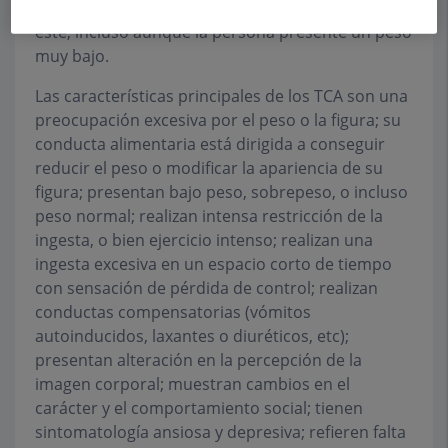
bajar de peso o bien a interferir en la ganancia de
éste, incluso aunque la persona presente un peso
muy bajo.
Las características principales de los TCA son una
preocupación excesiva por el peso o la figura; su
conducta alimentaria está dirigida a conseguir
reducir el peso o modificar la apariencia de su
figura; presentan bajo peso, sobrepeso, o incluso
peso normal; realizan intensa restricción de la
ingesta, o bien ejercicio intenso; realizan una
ingesta excesiva en un espacio corto de tiempo
con sensación de pérdida de control; realizan
conductas compensatorias (vómitos
autoinducidos, laxantes o diuréticos, etc);
presentan alteración en la percepción de la
imagen corporal; muestran cambios en el
carácter y el comportamiento social; tienen
sintomatología ansiosa y depresiva; refieren falta