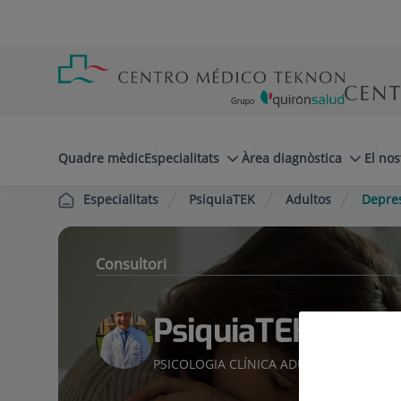
Saltar al contingut
Saltar
Menú
al
teléfono
contingut
cabecera
menuPrincipal
Quadre mèdic
Especialitats
Àrea diagnòstica
El nos
PsiquiaTEK
Adultos
Depre
Especialitats
Consultori
PsiquiaTEK
PSICOLOGIA CLÍNICA ADULTS
PSIQUIATRI