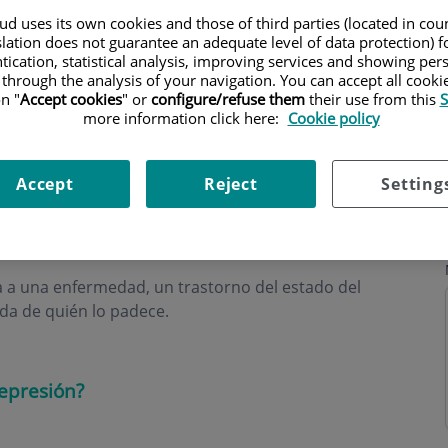
d uses its own cookies and those of third parties (located in co
slation does not guarantee an adequate level of data protection) f
tication, statistical analysis, improving services and showing per
 through the analysis of your navigation. You can accept all cooki
n "
Accept cookies
" or
configure/refuse them
their use from this
S
more information click here:
Cookie policy
ri
Accept
Reject
Setting
 a una enfermedad, un trastorno del estado del
ida de quién lo padece.
epresión?