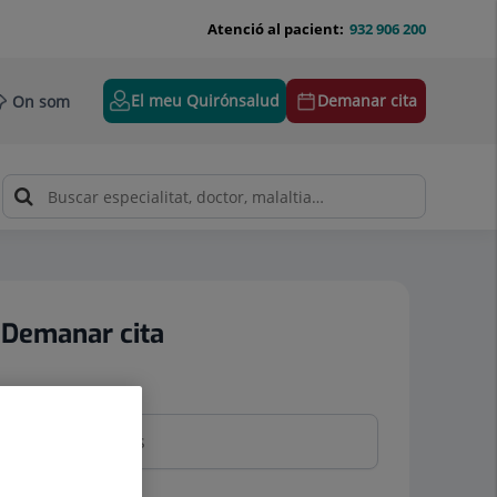
Atenció al pacient:
932 906 200
El meu Quirónsalud
Demanar cita
On som
Demanar cita
Nom i cognoms
Telèfon