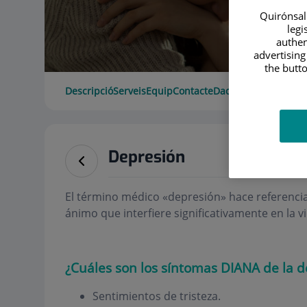
Quirónsalu
legi
authen
advertising
the butto
Descripció
Serveis
Equip
Contacte
Dades d'interès
Hora
Depresión
El término médico «depresión» hace referencia
ánimo que interfiere significativamente en la v
¿Cuáles son los síntomas DIANA de la d
Sentimientos de tristeza.