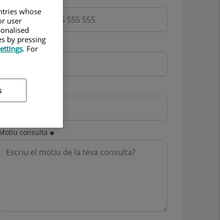
untries whose
or user
sonalised
es by pressing
Email
ettings
. For
Mutua
s
Motiu consulta