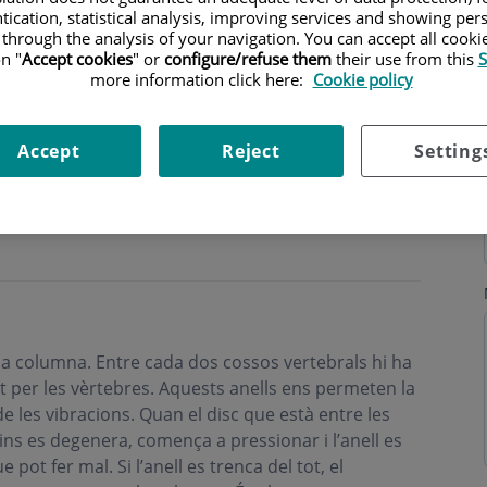
tication, statistical analysis, improving services and showing per
 through the analysis of your navigation. You can accept all cooki
n "
Accept cookies
" or
configure/refuse them
their use from this
S
more information click here:
Cookie policy
Accept
Reject
Setting
a columna. Entre cada dos cossos vertebrals hi ha
 per les vèrtebres. Aquests anells ens permeten la
de les vibracions. Quan el disc que està entre les
dins es degenera, comença a pressionar i l’anell es
ot fer mal. Si l’anell es trenca del tot, el