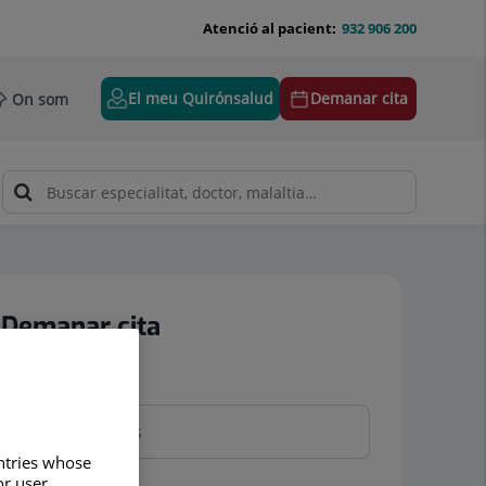
Atenció al pacient:
932 906 200
El meu Quirónsalud
Demanar cita
On som
Demanar cita
Nom i cognoms
untries whose
or user
Telèfon