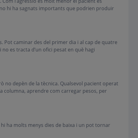
ió. Com l’agressió és molt menor el pacient es
i no hi ha sagnats importants que podrien produir
. Pot caminar des del primer dia i al cap de quatre
si no es tracta d’un ofici pesat en què hagi
rò no depèn de la tècnica. Qualsevol pacient operat
eva columna, aprendre com carregar pesos, per
hi ha molts menys dies de baixa i un pot tornar