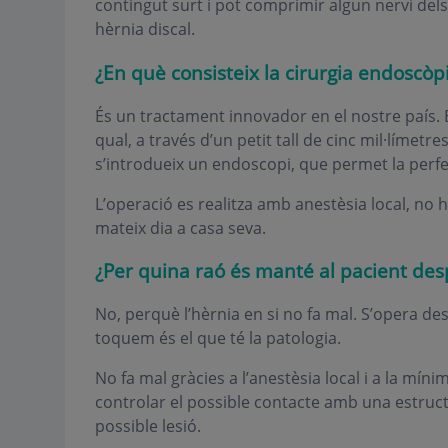
contingut surt i pot comprimir algun nervi de
hèrnia discal.
¿En què consisteix la cirurgia endoscòp
És un tractament innovador en el nostre país. 
qual, a través d’un petit tall de cinc mil·límetre
s’introdueix un endoscopi, que permet la perfec
L’operació es realitza amb anestèsia local, no h
mateix dia a casa seva.
¿Per quina raó és manté al pacient desp
No, perquè l’hèrnia en si no fa mal. S’opera de
toquem és el que té la patologia.
No fa mal gràcies a l’anestèsia local i a la míni
controlar el possible contacte amb una estruct
possible lesió.