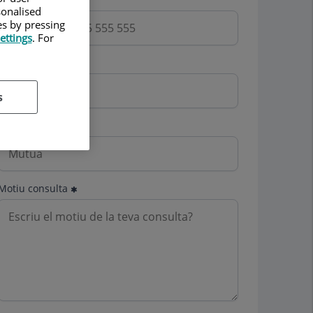
sonalised
es by pressing
ettings
. For
Email
s
Mutua
Motiu consulta