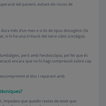
cuperació del pacient, evitant els riscos de
i dura més d’un mes o si és de tipus discogènic (fa
, si hi ha una irritació del nervi ciàtic (cistàlgia).
s lumbàlgies, però amb l’endoscòpia, pel fet que és
peració encara que no hi hagi compressió sobre cap
 descomprimint el disc i reparant amb
 tècniques?
 net. Impedeix que quedin restes de teixit que