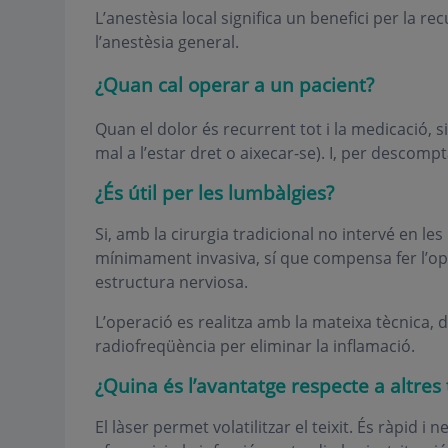
L’anestèsia local significa un benefici per la re
l’anestèsia general.
¿Quan cal operar a un pacient?
Quan el dolor és recurrent tot i la medicació, s
mal a l’estar dret o aixecar-se). I, per descomptat
¿És útil per les lumbàlgies?
Si, amb la cirurgia tradicional no intervé en le
mínimament invasiva, sí que compensa fer l’o
estructura nerviosa.
L’operació es realitza amb la mateixa tècnica,
radiofreqüència per eliminar la inflamació.
¿Quina és l’avantatge respecte a altres
El làser permet volatilitzar el teixit. És ràpid i