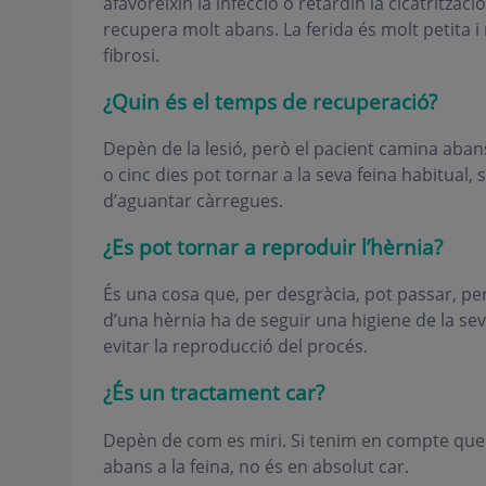
afavoreixin la infecció o retardin la cicatritzac
recupera molt abans. La ferida és molt petita 
fibrosi.
¿Quin és el temps de recuperació?
Depèn de la lesió, però el pacient camina abans
o cinc dies pot tornar a la seva feina habitual, 
d’aguantar càrregues.
¿Es pot tornar a reproduir l’hèrnia?
És una cosa que, per desgràcia, pot passar, pe
d’una hèrnia ha de seguir una higiene de la s
evitar la reproducció del procés.
¿És un tractament car?
Depèn de com es miri. Si tenim en compte que 
abans a la feina, no és en absolut car.