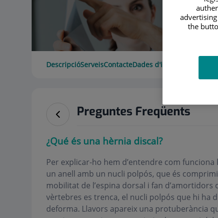
authen
advertising
the butto
Descripció
Serveis
Contacte
Dades d'interès
Horari
Preguntes Freqüents
¿Qué és una hèrnia discal?
Per explicar-ho hem d’entendre com funciona l
un anell amb un nucli polpós, que és comprimit
mobilitat de l’espina dorsal i fan d’amortidors 
vèrtebres es trenca, el nucli polpós que hi ha 
deforma. Llavors apareix una protuberància que p