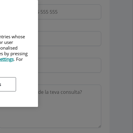
Email
untries whose
or user
sonalised
Mutua
es by pressing
ettings
. For
Motiu consulta
s