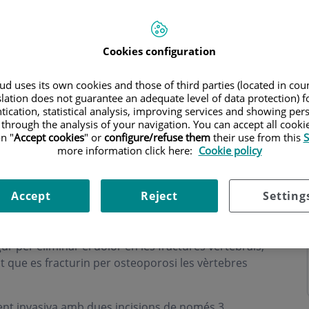
Cookies configuration
d uses its own cookies and those of third parties (located in co
slation does not guarantee an adequate level of data protection) f
tication, statistical analysis, improving services and showing per
 through the analysis of your navigation. You can accept all cooki
n "
Accept cookies
" or
configure/refuse them
their use from this
S
more information click here:
Cookie policy
Accept
Reject
Setting
ls mitjançant
cifoplastia amb baló
r per eliminar el dolor en les fractures vertebrals,
itat que es fracturin per osteoporosi les vèrtebres
ment invasiva amb dues incisions de només 3