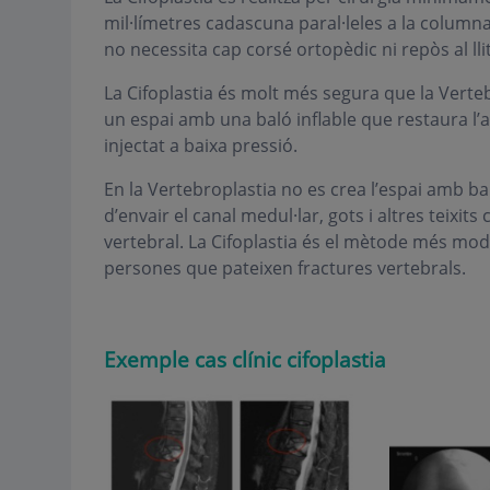
mil·límetres cadascuna paral·leles a la columna 
no necessita cap corsé ortopèdic ni repòs al llit
La Cifoplastia és molt més segura que la Verte
un espai amb una baló inflable que restaura l’a
injectat a baixa pressió.
En la Vertebroplastia no es crea l’espai amb baló
d’envair el canal medul·lar, gots i altres teixi
vertebral. La Cifoplastia és el mètode més moder
persones que pateixen fractures vertebrals.
Exemple cas clínic
cifoplastia