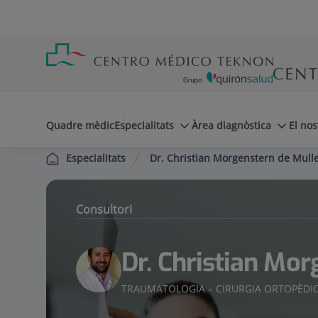
Saltar al contingut
Saltar
Menú
al
teléfono
contingut
cabecera
menuPrincipal
Quadre mèdic
Especialitats
Àrea diagnòstica
El nos
Dr. Christian Morgenstern de Mull
Especialitats
Consultori
Dr. Christian Mor
TRAUMATOLOGIA – CIRURGIA ORTOPÈDI