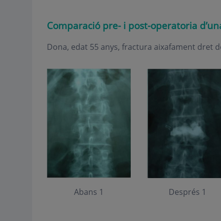
Comparació pre- i post-operatoria d’u
Dona, edat 55 anys, fractura aixafament dret d
Abans 1
Després 1