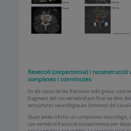
Resecció (corpectomia) i reconstrucció 
complexes i conminutes
En els casos de les fractures més greus, com le
fragment del cos vertebral pot ficar-se dins d
estructures neurològiques (estenosi del canal
Quan amés n’hi ha un compromis neurològic, s’h
cos vertebral fracturat (corpectomia) per desp
caixa somàtica expandible. La reconstrucció e