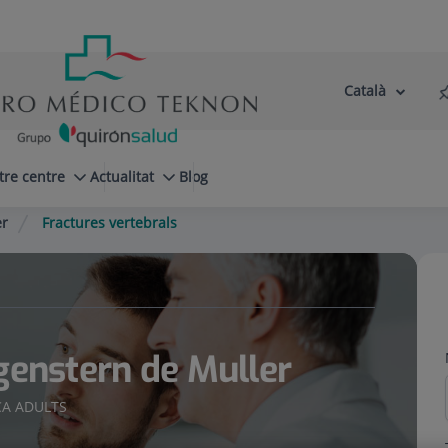
Català
Selector
Llenguatge
d'idioma
Actiu
tre centre
Actualitat
Blog
er
Fractures vertebrals
genstern de Muller
CA ADULTS