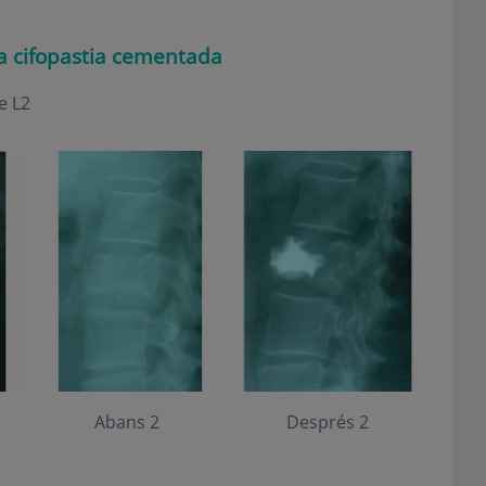
na
cifopastia cementad
a
e L2
Abans 2
Després 2