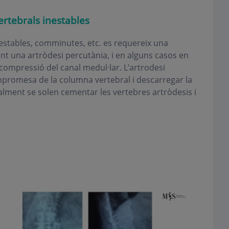
ertebrals inestables
estables, comminutes, etc. es requereix una
çant una artròdesi percutània, i en alguns casos en
ompressió del canal medul·lar. L’artrodesi
mpromesa de la columna vertebral i descarregar la
alment se solen cementar les vertebres artròdesis i