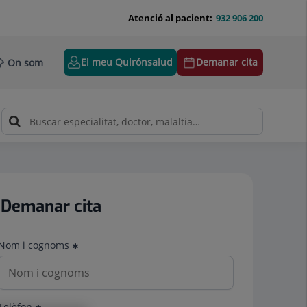
Atenció al pacient:
932 906 200
El meu Quirónsalud
Demanar cita
On som
Demanar cita
Nom i cognoms
Telèfon