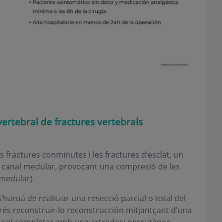
vertebral de fractures vertebrals
s fractures conminutes i les fractures d’esclat, un
el canal medular, provocant una compresió de les
 medular).
aruá de realitzar una resecció parcial o total del
rés reconstruir-lo reconstrucción mitjantçant d’una
s sol completar amb una artrodesi percutànea