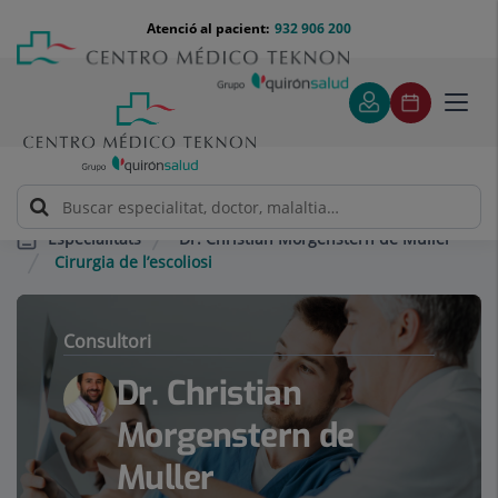
Saltar al contingut
Saltar
Menú
Atenció al pacient:
932 906 200
Select
al
teléfono
d'idi
contingut
cabecera
Toggl
navig
Dr. Christian Morgenstern de Muller
Especialitats
Cirurgia de l’escoliosi
Consultori
Dr. Christian
Morgenstern de
Muller