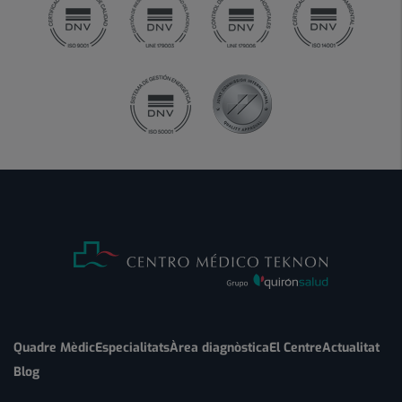
Quadre Mèdic
Especialitats
Àrea diagnòstica
El Centre
Actualitat
Blog