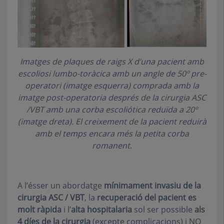
Imatges de plaques de raigs X d’una pacient amb
escoliosi lumbo-toràcica amb un angle de 50º pre-
operatori (imatge esquerra) comprada amb la
imatge post-operatoria després de la cirurgia ASC
/VBT amb una corba escoliótica reduïda a 20º
(imatge dreta). El creixement de la pacient reduirà
amb el temps encara més la petita corba
romanent
.
A l’ésser un abordatge
mínimament invasiu de la
cirurgia ASC / VBT
, la
recuperació del pacient es
molt ràpida
i l’
alta hospitalaria
sol ser possible
als
4 díes de la cirurgia
(excepte complicacions) i NO