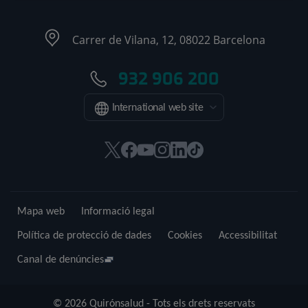
Carrer de Vilana, 12, 08022 Barcelona
932 906 200
International web site
Aquest
Aquest
Aquest
Aquest
Aquest
Enllaç
enllaç
enllaç
enllaç
enllaç
enllaç
a
s'obrirà
s'obrirà
s'obrirà
s'obrirà
s'obrirà
una
en
en
en
en
en
aplicació
Mapa web
Informació legal
una
una
una
una
una
externa.
finestra
finestra
finestra
finestra
finestra
Política de protecció de dades
Cookies
Accessibilitat
nova.
nova.
nova.
nova.
nova.
Canal de denúncies
© 2026 Quirónsalud - Tots els drets reservats