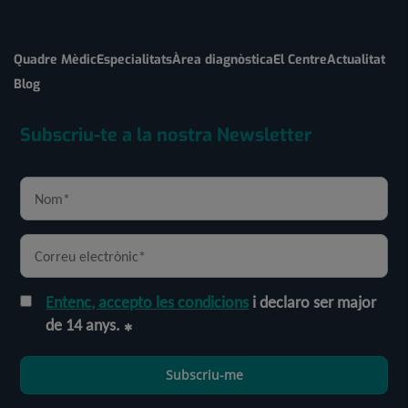
Quadre Mèdic
Especialitats
Àrea diagnòstica
El Centre
Actualitat
Blog
Subscriu-te a la nostra Newsletter
Entenc, accepto les condicions
i declaro ser major
de 14 anys.
Subscriu-me