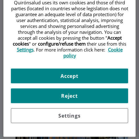
Quirónsalud uses its own cookies and those of third
TRAUMATOLOGIA – CIRURGIA
parties (located in countries whose legislation does not
ORTOPÈDICA ADULTS
guarantee an adequate level of data protection) for
user authentication, statistical analysis, improving
Demanar Cita
services and showing personalised advertising
through the analysis of your navigation. You can
accept all cookies by pressing the button "
Accept
Descripció
Serveis
Contacte
Dades d'interès
Horari
cookies
" or
configure/refuse them
their use from this
Settings
. For more information click here:
Cookie
policy
Institut
Accept
Introducció a l'Institut Morgenstern
Reject
Settings