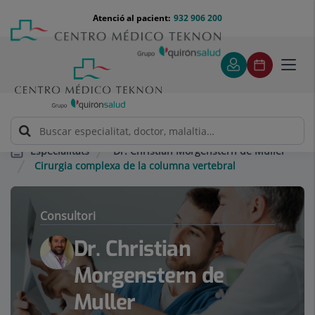
Saltar al contingut
Saltar
Menú
Atenció al pacient:
932 906 200
Select
al
teléfono
d'idi
contingut
cabecera
Toggl
navig
Dr. Christian Morgenstern de Muller
Especialitats
Cirurgia complexa de la columna vertebral
Consultori
Dr. Christian
Morgenstern de
Muller