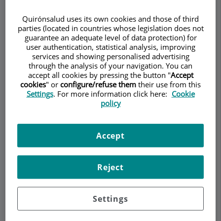
degenerativa, infeccions i pacients prèviament
operats (múltiples vegades la majoria d’ells) de la
Quirónsalud uses its own cookies and those of third
columna.
parties (located in countries whose legislation does not
guarantee an adequate level of data protection) for
En els casos de cirurgia complexa de columna, la
user authentication, statistical analysis, improving
nostra filosofia és la mateixa que en els casos
services and showing personalised advertising
through the analysis of your navigation. You can
més senzills: Utilitzar les tècniques més
accept all cookies by pressing the button "
Accept
avançades endoscòpiques i percutànies per
cookies
" or
configure/refuse them
their use from this
poder eliminar el dolor al pacient i donar-li l’alta
Settings
. For more information click here:
Cookie
als pocs dies de la cirurgia.
policy
Escoliosi degenerativa
Accept
L'escoliosi és la deformitat de la columna
vertebral en el pla frontal. La escoliosis pot ser
Reject
congènita (des del naixement) o degenerativa (es
pot adquirir amb l’edat). La degeneració
progressiva dels discs intervertebrals (per l’edat,
Settings
el pes i l’activitat) pot comportar que la columna
es deformi amb els temps i acabi generant-se una