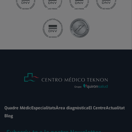
Quadre Mèdic
Especialitats
Àrea diagnòstica
El Centre
Actualitat
Blog