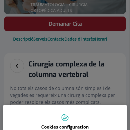
TRAUMATOLOGIA – CIRURGIA
ORTOPÈDICA ADULTS
Demanar Cita
Descripció
Serveis
Contacte
Dades d'interès
Horari
Cirurgia complexa de la
columna vertebral
No tots els casos de columna són simples i de
vegades es requereix una cirurgia complexa per
poder resoldre els casos més complicats.
Morgenstern
Institute of Spine
te més de 20 anys
d’experiència tractant tot tipus d’afeccions de
columna, incloent casos complexos d’escoliosi
Cookies configuration