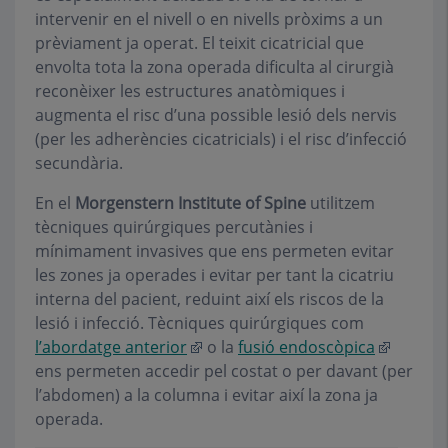
intervenir en el nivell o en nivells pròxims a un
prèviament ja operat. El teixit cicatricial que
envolta tota la zona operada dificulta al cirurgià
reconèixer les estructures anatòmiques i
augmenta el risc d’una possible lesió dels nervis
(per les adherències cicatricials) i el risc d’infecció
secundària.
En el
Morgenstern Institute of Spine
utilitzem
tècniques quirúrgiques percutànies i
mínimament invasives que ens permeten evitar
les zones ja operades i evitar per tant la cicatriu
interna del pacient, reduint així els riscos de la
lesió i infecció. Tècniques quirúrgiques com
l’abordatge anterior
o la
fusió endoscòpica
ens permeten accedir pel costat o per davant (per
l’abdomen) a la columna i evitar així la zona ja
operada.