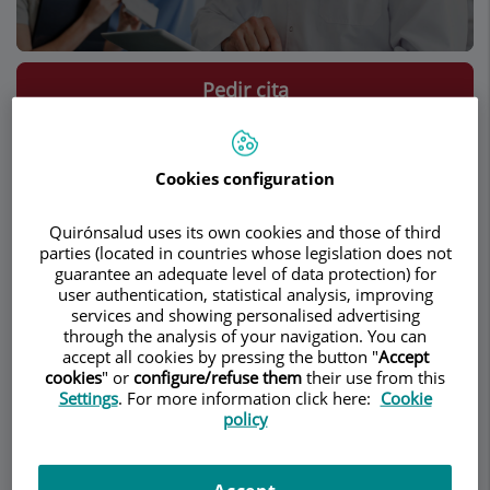
Pedir cita
Descripción
Servicios
Equipo
Contacto
Datos de interés
Cookies configuration
Horario
Quirónsalud uses its own cookies and those of third
parties (located in countries whose legislation does not
guarantee an adequate level of data protection) for
user authentication, statistical analysis, improving
Pancreatitis aguda
services and showing personalised advertising
through the analysis of your navigation. You can
accept all cookies by pressing the button "
Accept
¿Qué es la pancreatitis
cookies
" or
configure/refuse them
their use from this
Settings
. For more information click here:
Cookie
aguda?
policy