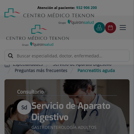
Saltar al contenido
Saltar
Menú
Atención al paciente:
932 906 200
Select
al
teléfono
de
contenido
cabecera
idiom
Toggl
navig
Servicio de Aparato Digestivo
Especialidades
Preguntas más frecuentes
Pancreatitis aguda
Consultorio
Servicio de Aparato
Sd
Digestivo
GASTROENTEROLOGÍA ADULTOS