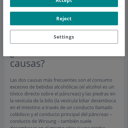
Accept
La pancreatitis aguda es una inflamación brusca
del páncreas que se produce por la activación
prematura de las enzimas pancreáticas
Reject
(moléculas que ayudan a digerir los alimentos) en
el propio páncreas en lugar de hacerlo en el
intestino delgado.
Settings
¿Cuáles son sus
causas?
Las dos causas más frecuentes son el consumo
excesivo de bebidas alcohólicas (el alcohol es un
tóxico directo sobre el páncreas) y las piedras en
la vesícula de la bilis (la vesícula biliar desemboca
en el intestino a través de un conducto llamado
colédoco y el conducto principal del páncreas –
conducto de Wirsung – también suele
desembocar en el mismo sitio; si una piedra