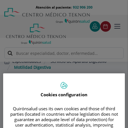
Saltar al contenido
Saltar
Menú
Atención al paciente:
932 906 200
Select
al
teléfono
de
contenido
cabecera
idiom
Toggl
navig
Servicio de Aparato Digestivo
Especialidades
Motilidad Digestiva
Consultorio
Cookies configuration
Servicio de Aparato
Sd
Quirónsalud uses its own cookies and those of third
Digestivo
parties (located in countries whose legislation does not
guarantee an adequate level of data protection) for
GASTROENTEROLOGÍA ADULTOS
user authentication, statistical analysis, improving