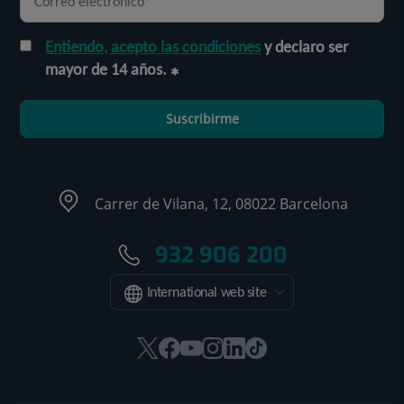
Entiendo, acepto las condiciones
y declaro ser
mayor de 14 años.
Suscribirme
Carrer de Vilana, 12, 08022 Barcelona
932 906 200
International web site
Este
Este
Este
Este
Este
Enlace
enlace
enlace
enlace
enlace
enlace
a
se
se
se
se
se
una