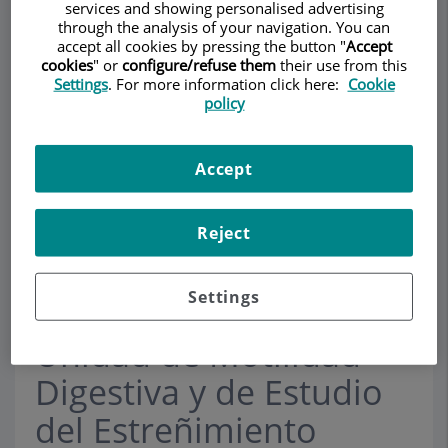
services and showing personalised advertising
through the analysis of your navigation. You can
accept all cookies by pressing the button "
Accept
cookies
" or
configure/refuse them
their use from this
Pedir cita
Settings
. For more information click here:
Cookie
policy
Descripción
Servicios
Equipo
Contacto
Datos de interés
Accept
Horario
Reject
Motilidad Digestiva
Settings
Unidad de Motilidad
Digestiva y de Estudio
del Estreñimiento