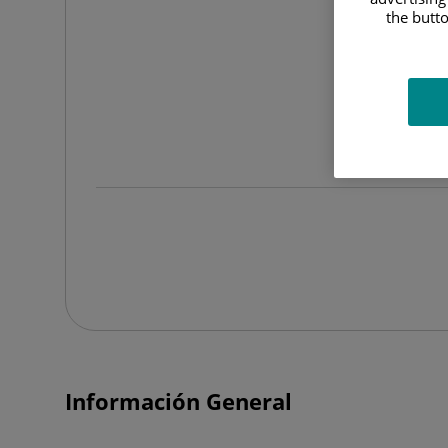
the butto
Información General