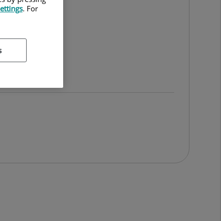
ettings
. For
s