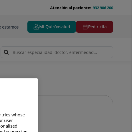
Atención al paciente:
932 906 200
Mi Quirónsalud
Pedir cita
 estamos
untries whose
or user
sonalised
es by pressing