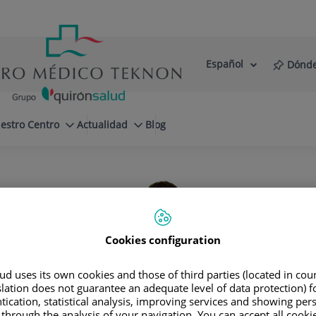
Español
Dónde
Selector
Idioma
de
Activo
idioma
estro Centro
Actualidad
Blog
Cookies configuration
d uses its own cookies and those of third parties (located in co
slation does not guarantee an adequate level of data protection) f
Agustin
Balboa Rodríguez
tication, statistical analysis, improving services and showing per
 through the analysis of your navigation. You can accept all cooki