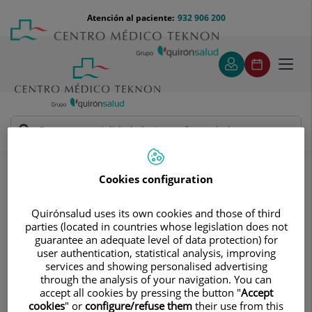
Saltar al contenido
Saltar
Menú
Atención al paciente:
932 906 200
Select
al
teléfono
de
contenido
cabecera
idiom
Toggl
navig
Sergio Romero Tello
Cuadro médico
Cookies configuration
Quirónsalud uses its own cookies and those of third
parties (located in countries whose legislation does not
guarantee an adequate level of data protection) for
user authentication, statistical analysis, improving
Sergio
Romero Tello
services and showing personalised advertising
through the analysis of your navigation. You can
FACULTATIVO ESPECIALISTA APARATO DIGESTIVO
accept all cookies by pressing the button "
Accept
cookies
" or
configure/refuse them
their use from this