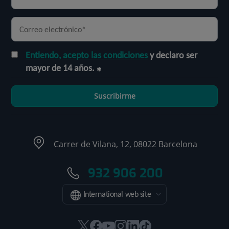
Entiendo, acepto las condiciones
y declaro ser
mayor de 14 años.
Suscribirme
Carrer de Vilana, 12, 08022 Barcelona
932 906 200
International web site
Este
Este
Este
Este
Este
Enlace