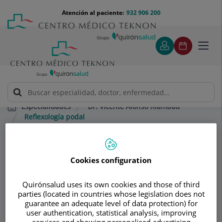
Saltar al contenido
Saltar
Menú
Atención al paciente:
932 906 200
Select
al
teléfono
de
contenido
cabecera
idiom
Toggl
navig
Dr. Vicente Alonso Riambau
Especialidades
Reflexología podal
Consultorio
Cookies configuration
Dr. Vicente Alonso
Quirónsalud uses its own cookies and those of third
Riambau
parties (located in countries whose legislation does not
guarantee an adequate level of data protection) for
ANGIOLOGÍA Y CIRUGÍA VASCULAR
user authentication, statistical analysis, improving
services and showing personalised advertising