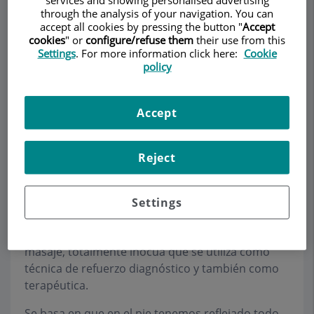
through the analysis of your navigation. You can
accept all cookies by pressing the button "
Accept
cookies
" or
configure/refuse them
their use from this
Settings
. For more information click here:
Cookie
Pedir cita
policy
Descripción
Servicios
Equipo
Contacto
Datos de interés
Accept
Horario
Reject
Reflexología podal
Settings
Es una terapia alternativa manual como el
masaje, totalmente inocua que se utiliza como
técnica de refuerzo diagnóstico y también como
terapéutica.
Se basa en que en el pie tenemos reflejado todo