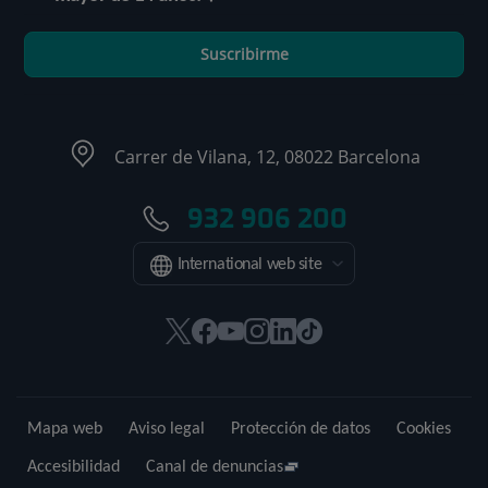
Suscribirme
Carrer de Vilana, 12, 08022 Barcelona
932 906 200
International web site
Este
Este
Este
Este
Este
Enlace
enlace
enlace
enlace
enlace
enlace
a
se
se
se
se
se
una
abrirá
abrirá
abrirá
abrirá
abrirá
aplicación
Mapa web
Aviso legal
Protección de datos
Cookies
en
en
en
en
en
externa.
una
una
una
una
una
Accesibilidad
Canal de denuncias