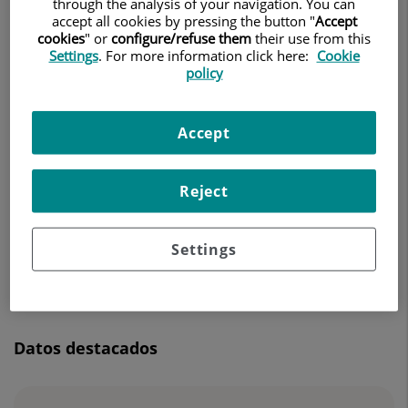
through the analysis of your navigation. You can
ANGIOLOGÍA Y CIRUGÍA VASCULAR
accept all cookies by pressing the button "
Accept
cookies
" or
configure/refuse them
their use from this
Settings
. For more information click here:
Cookie
Pedir cita
policy
Accept
Centro Médico Teknon
C/ Vilana, 12
Reject
08022 Barcelona
932 906 200
Settings
Datos destacados