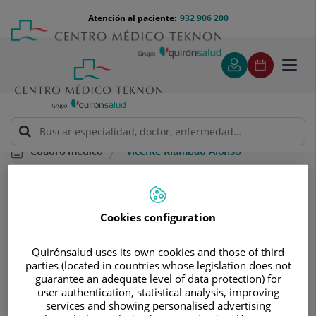
Saltar al contenido
Saltar
Menú
Atención al paciente:
932 906 200
Select
al
teléfono
de
contenido
cabecera
idiom
Toggl
navig
Vicente Riambau Alonso
Cuadro médico
Cookies configuration
Quirónsalud uses its own cookies and those of third
parties (located in countries whose legislation does not
Vicente
Riambau Alonso
guarantee an adequate level of data protection) for
user authentication, statistical analysis, improving
JEFE/A DE SERVICIO
services and showing personalised advertising