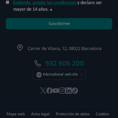
Entiendo, acepto las condiciones
y declaro ser
mayor de 14 años.
Suscribirme
Carrer de Vilana, 12, 08022 Barcelona
932 906 200
International web site
Este
Este
Este
Este
Este
Enlace
enlace
enlace
enlace
enlace
enlace
a
se
se
se
se
se
una
abrirá
abrirá
abrirá
abrirá
abrirá
aplicación
Mapa web
Aviso legal
Protección de datos
Cookies
en
en
en
en
en
externa.