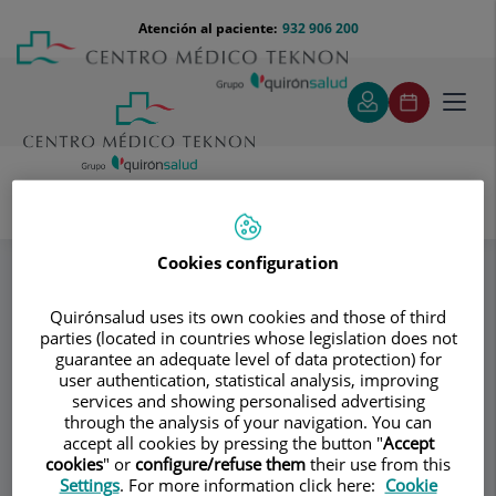
Saltar al contenido
Saltar
Menú
Atención al paciente:
932 906 200
Select
al
teléfono
de
contenido
cabecera
idiom
Toggl
navig
Dr. Vicente Alonso Riambau
Especialidades
Métodos diagnósticos
Cookies configuration
Quirónsalud uses its own cookies and those of third
parties (located in countries whose legislation does not
Consultorio
guarantee an adequate level of data protection) for
user authentication, statistical analysis, improving
Dr. Vicente Alonso
services and showing personalised advertising
through the analysis of your navigation. You can
Riambau
accept all cookies by pressing the button "
Accept
cookies
" or
configure/refuse them
their use from this
ANGIOLOGÍA Y CIRUGÍA VASCULAR
Settings
. For more information click here:
Cookie