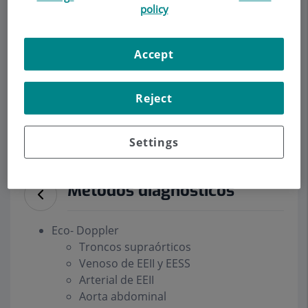
policy
Accept
Demanar Cita
Descripció
Serveis
Equip
Contacte
Dades d'interès
Reject
Horari
Settings
Métodos diagnósticos
Eco- Doppler
Troncos supraórticos
Venoso de EEII y EESS
Arterial de EEII
Aorta abdominal