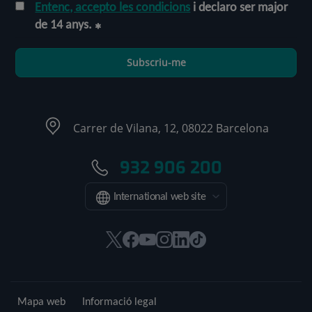
Entenc, accepto les condicions
i declaro ser major
de 14 anys.
Subscriu-me
Carrer de Vilana, 12, 08022 Barcelona
932 906 200
International web site
Aquest
Aquest
Aquest
Aquest
Aquest
Enllaç
enllaç
enllaç
enllaç
enllaç
enllaç
a
s'obrirà
s'obrirà
s'obrirà
s'obrirà
s'obrirà
una
en
en
en
en
en
aplicació
Mapa web
Informació legal
una
una
una
una
una
externa.