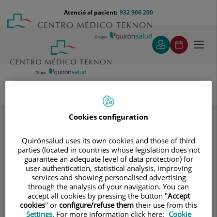
Saltar al contingut
Saltar
Menú
Atenció al pacient:
932 906 200
Select
al
teléfono
d'idi
contingut
cabecera
Toggl
navig
Dr. Vicente Alonso Riambau
Especialitats
Métodos diagnósticos
Cookies configuration
Quirónsalud uses its own cookies and those of third
Consultori
parties (located in countries whose legislation does not
guarantee an adequate level of data protection) for
Dr. Vicente Alonso
user authentication, statistical analysis, improving
services and showing personalised advertising
Riambau
through the analysis of your navigation. You can
accept all cookies by pressing the button "
Accept
cookies
" or
configure/refuse them
their use from this
ANGIOLOGIA I CIRURGIA VASCULAR
Settings
. For more information click here:
Cookie