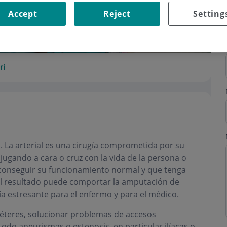
Accept
Reject
Setting
ri
a. La arterial es una cirugía comprometida por su
jugando a cara o cruz con la vida de la persona o
 conseguir su funcionamiento normal y que tenga
al resultado puede comportar la amputación de
ía estresante para el enfermo y para el médico.
téteres, solucionar problemas de accesos
odo aneurismas o estenosis, en particular ilíacas o