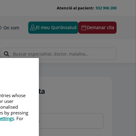
Atenció al pacient:
932 906 200
El meu Quirónsalud
Demanar cita
On som
Demanar cita
untries whose
or user
sonalised
Nom i cognoms
es by pressing
ettings
. For
Telèfon