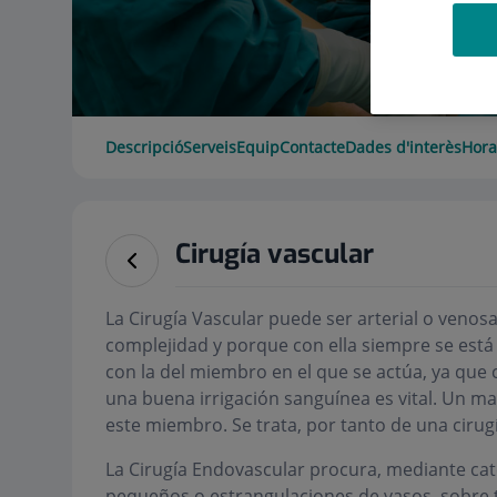
Descripció
Serveis
Equip
Contacte
Dades d'interès
Hora
Cirugía vascular
La Cirugía Vascular puede ser arterial o venos
complejidad y porque con ella siempre se está 
con la del miembro en el que se actúa, ya que
una buena irrigación sanguínea es vital. Un m
este miembro. Se trata, por tanto de una cirug
La Cirugía Endovascular procura, mediante ca
pequeños o estrangulaciones de vasos, sobre t