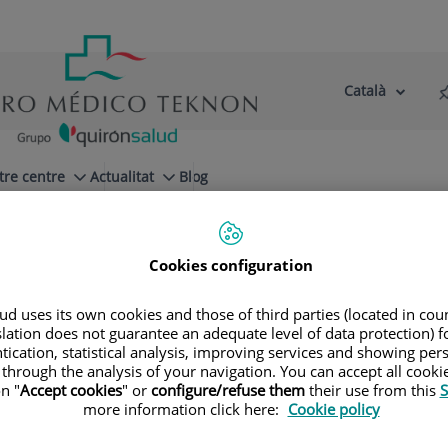
Català
Selector
Llenguatge
d'idioma
Actiu
tre centre
Actualitat
Blog
rugía vascular
Cookies configuration
d uses its own cookies and those of third parties (located in co
slation does not guarantee an adequate level of data protection) f
tication, statistical analysis, improving services and showing per
so Riambau
 through the analysis of your navigation. You can accept all cooki
n "
Accept cookies
" or
configure/refuse them
their use from this
S
more information click here:
Cookie policy