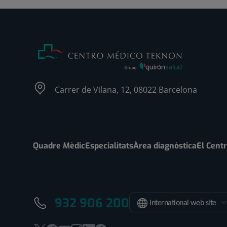
Carrer de Vilana, 12, 08022 Barcelona
Quadre Mèdic
Especialitats
Àrea diagnòstica
El Cent
932 906 200
International web site