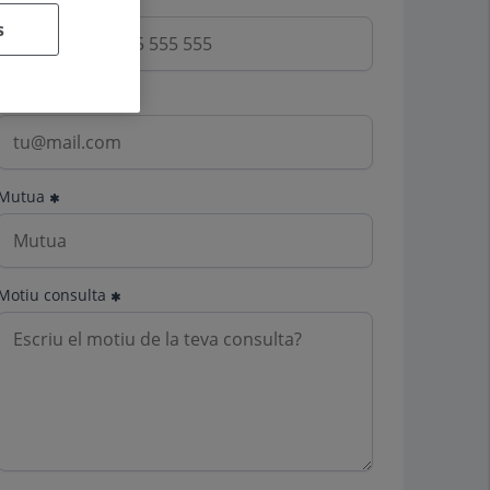
s
Email
Mutua
Motiu consulta