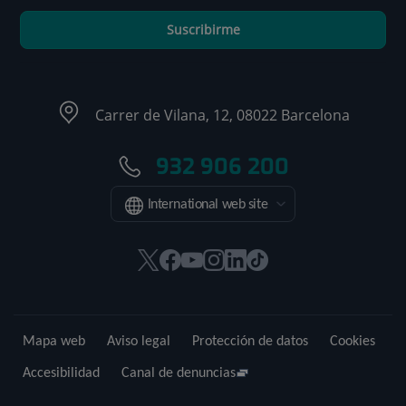
Suscribirme
Carrer de Vilana, 12, 08022 Barcelona
932 906 200
International web site
Este
Este
Este
Este
Este
Enlace
enlace
enlace
enlace
enlace
enlace
a
se
se
se
se
se
una
abrirá
abrirá
abrirá
abrirá
abrirá
aplicación
Mapa web
Aviso legal
Protección de datos
Cookies
en
en
en
en
en
externa.
una
una
una
una
una
Accesibilidad
Canal de denuncias
ventana
ventana
ventana
ventana
ventana