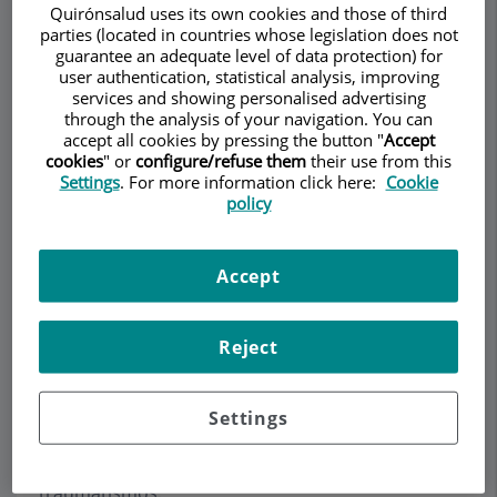
Medicina Interna -
Quirónsalud uses its own cookies and those of third
parties (located in countries whose legislation does not
CMI
guarantee an adequate level of data protection) for
user authentication, statistical analysis, improving
CARDIOLOGÍA ADULTOS
services and showing personalised advertising
MEDICINA INTERNA
Pedir cita
through the analysis of your navigation. You can
NEUMOLOGÍA ADULTOS
accept all cookies by pressing the button "
Accept
cookies
" or
configure/refuse them
their use from this
Descripción
Servicios
Equipo
Contacto
Horario
Settings
. For more information click here:
Cookie
policy
Síncope / Lipotimia
Accept
Un
síncope o
lipotimia
es una pérdida de
Reject
conocimiento recuperada espontáneamente en
pocos segundos o minutos, sin precisar
intervención farmacológica ni maniobras de
Settings
reanimación. Puede presentarse con síntomas
previos o de forma brusca y provocar
traumatismos.