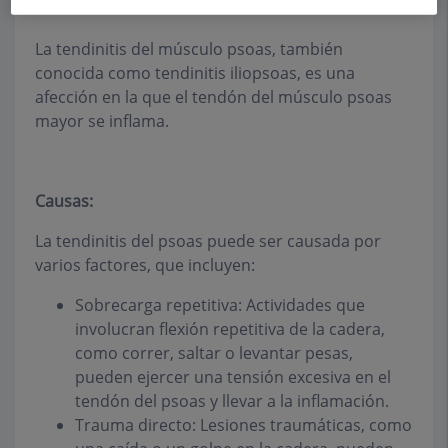
La tendinitis del músculo psoas, también
conocida como tendinitis iliopsoas, es una
afección en la que el tendón del músculo psoas
mayor se inflama.
Causas:
La tendinitis del psoas puede ser causada por
varios factores, que incluyen:
Sobrecarga repetitiva: Actividades que
involucran flexión repetitiva de la cadera,
como correr, saltar o levantar pesas,
pueden ejercer una tensión excesiva en el
tendón del psoas y llevar a la inflamación.
Trauma directo: Lesiones traumáticas, como