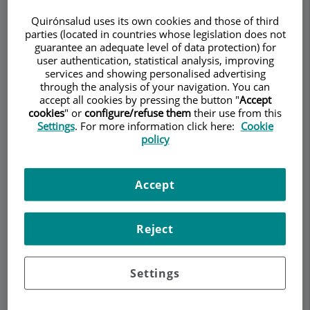
REUMATOLOGÍA
Quirónsalud uses its own cookies and those of third
parties (located in countries whose legislation does not
guarantee an adequate level of data protection) for
user authentication, statistical analysis, improving
services and showing personalised advertising
Pedir cita
through the analysis of your navigation. You can
accept all cookies by pressing the button "
Accept
cookies
" or
configure/refuse them
their use from this
Descripción
Servicios
Equipo
Contacto
Datos de interés
Settings
. For more information click here:
Cookie
policy
Horario
Accept
Tendinitis del psoas:
Reject
¿Cuáles son las causas, el
diagnóstico y el
Settings
tratamiento?