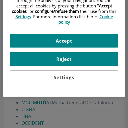
through the analysis of your navigation. You can
accept all cookies by pressing the button "
Accept
cookies
" or
configure/refuse them
their use from this
Settings
. For more information click here:
Cookie
policy
Pedir cita
Descripción
Servicios
Equipo
Contacto
Datos de interés
Accept
Horario
Reject
Settings
Seguros Médicos Aceptados
MGC MUTÚA
(Mutua General De Cataluña)
CIGNA
HNA
OCCIDENT