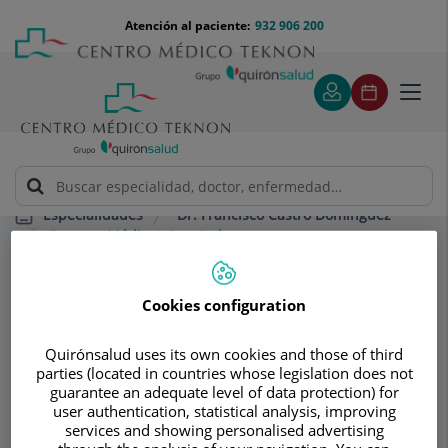
Saltar al contenido
Saltar
Menú
Atención al paciente:
932 906 200
Select
al
teléfono
de
contenido
cabecera
idiom
Toggl
navig
Dr. Francisco Castro Domínguez
Especialidades
Seguros Médicos Aceptados
Cookies configuration
Consultorio
Dr. Francisco Castro
Quirónsalud uses its own cookies and those of third
parties (located in countries whose legislation does not
Domínguez
guarantee an adequate level of data protection) for
user authentication, statistical analysis, improving
REUMATOLOGÍA
services and showing personalised advertising