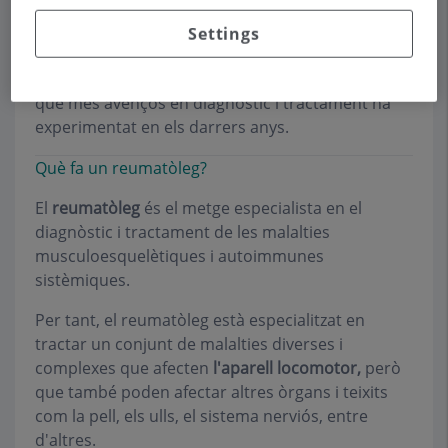
La
Reumatologia
és l'especialitat mèdica que
s'encarrega de prevenir, diagnosticar i tractar
Settings
malalties musculoesquelètiques i autoimmunes
sistèmiques. Es tracta d'una de les especialitats
que més avenços en diagnòstic i tractament ha
experimentat en els darrers anys.
Què fa un reumatòleg?
El
reumatòleg
és el metge especialista en el
diagnòstic i tractament de les malalties
musculoesquelètiques i autoimmunes
sistèmiques.
Per tant, el reumatòleg està especialitzat en
tractar un conjunt de malalties diverses i
complexes que afecten
l'aparell locomotor,
però
que també poden afectar altres òrgans i teixits
com la pell, els ulls, el sistema nerviós, entre
d'altres.