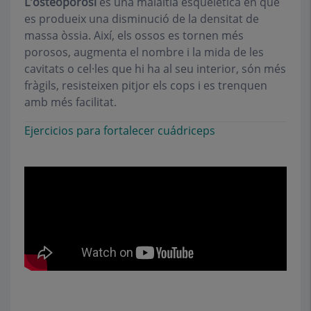
L'osteoporosi
és una malaltia esquelètica en què
es produeix una disminució de la densitat de
massa òssia. Així, els ossos es tornen més
porosos, augmenta el nombre i la mida de les
cavitats o cel·les que hi ha al seu interior, són més
fràgils, resisteixen pitjor els cops i es trenquen
amb més facilitat.
Ejercicios para fortalecer cuádriceps