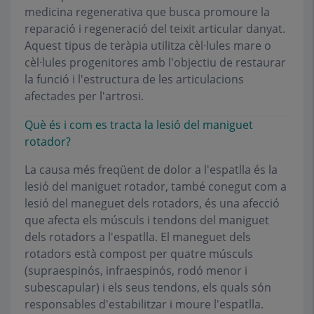
medicina regenerativa que busca promoure la
reparació i regeneració del teixit articular danyat.
Aquest tipus de teràpia utilitza cèl·lules mare o
cèl·lules progenitores amb l'objectiu de restaurar
la funció i l'estructura de les articulacions
afectades per l'artrosi.
Què és i com es tracta la lesió del maniguet
rotador?
La causa més freqüent de dolor a l'espatlla és la
lesió del maniguet rotador, també conegut com a
lesió del maneguet dels rotadors, és una afecció
que afecta els músculs i tendons del maniguet
dels rotadors a l'espatlla. El maneguet dels
rotadors està compost per quatre músculs
(supraespinós, infraespinós, rodó menor i
subescapular) i els seus tendons, els quals són
responsables d'estabilitzar i moure l'espatlla.