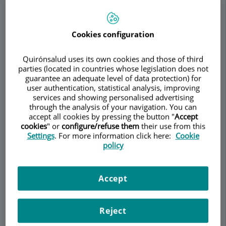
Cookies configuration
Demanar Cita
Quirónsalud uses its own cookies and those of third
Descripció
Serveis
Equip
Contacte
Dades d'interès
parties (located in countries whose legislation does not
guarantee an adequate level of data protection) for
user authentication, statistical analysis, improving
Horari
services and showing personalised advertising
through the analysis of your navigation. You can
accept all cookies by pressing the button "
Accept
cookies
" or
configure/refuse them
their use from this
Settings
. For more information click here:
Cookie
Preguntes Freqüents
policy
A continuació, us llistem les preguntes més
Accept
freqüents sobre la Reumatologia.
Què és la Reumatologia?
Reject