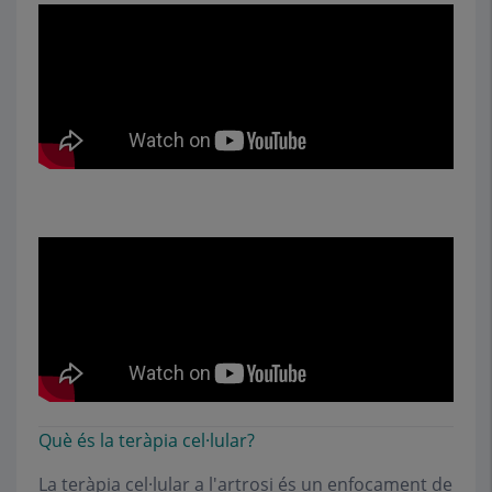
Què és la teràpia cel·lular?
La teràpia cel·lular a l'artrosi és un enfocament de