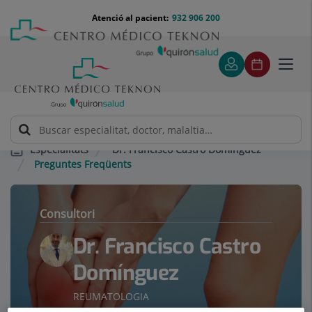
Saltar al contingut
Saltar
Menú
Atenció al pacient:
932 906 200
Select
al
teléfono
d'idi
contingut
cabecera
Toggl
navig
Dr. Francisco Castro Domínguez
Especialitats
Preguntes Freqüents
Consultori
Dr. Francisco Castro
Domínguez
REUMATOLOGIA