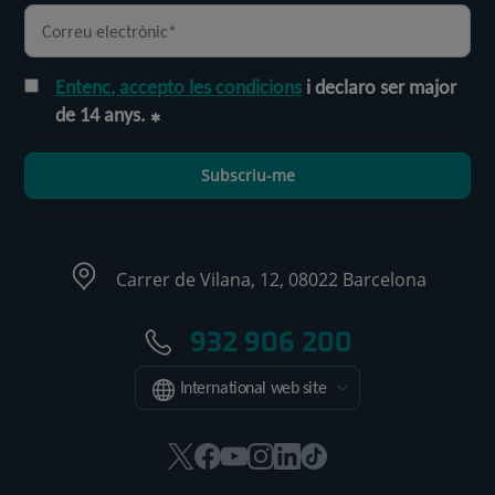
Entenc, accepto les condicions
i declaro ser major
de 14 anys.
Subscriu-me
Carrer de Vilana, 12, 08022 Barcelona
932 906 200
International web site
Aquest
Aquest
Aquest
Aquest
Aquest
Enllaç
enllaç
enllaç
enllaç
enllaç
enllaç
a