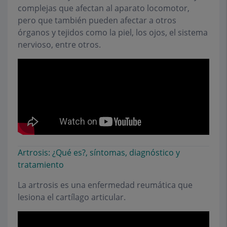
complejas que afectan al aparato locomotor,
pero que también pueden afectar a otros
órganos y tejidos como la piel, los ojos, el sistema
nervioso, entre otros.
Artrosis: ¿Qué es?, síntomas, diagnóstico y
tratamiento
La artrosis es una enfermedad reumática que
lesiona el cartílago articular.