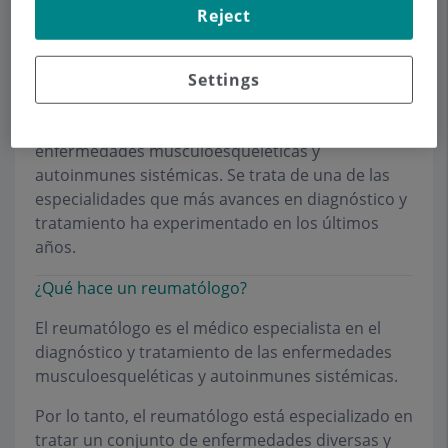
Reject
¿Qué es la Reumatología?
Settings
La Reumatología es la especialidad médica que se
encarga de prevenir, diagnosticar y tratar las
enfermedades musculoesqueléticas y
autoinmunes sistémicas. Se trata de una de las
especialidades que más avances en diagnóstico y
tratamiento ha experimentado en los últimos
años.
¿Qué hace un reumatólogo?
El reumatólogo es el médico especialista en el
diagnóstico y tratamiento de las enfermedades
musculoesqueléticas y autoinmunes sistémicas.
Por lo tanto, el reumatólogo está especializado en
tratar un conjunto de enfermedades diversas y