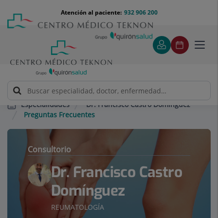
Saltar al contenido
Saltar
Menú
Atención al paciente:
932 906 200
Select
al
teléfono
de
contenido
cabecera
idiom
Toggl
navig
Dr. Francisco Castro Domínguez
Especialidades
Preguntas Frecuentes
Consultorio
Dr. Francisco Castro
Domínguez
REUMATOLOGÍA