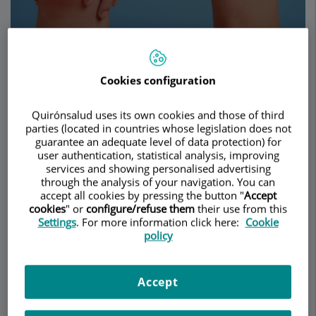
Pedir cita
Cookies configuration
Descripción
Servicios
Equipo
Contacto
Datos de interés
Quirónsalud uses its own cookies and those of third
parties (located in countries whose legislation does not
Horario
guarantee an adequate level of data protection) for
user authentication, statistical analysis, improving
services and showing personalised advertising
through the analysis of your navigation. You can
Preguntas Frecuentes
accept all cookies by pressing the button "
Accept
cookies
" or
configure/refuse them
their use from this
Settings
. For more information click here:
Cookie
policy
A continuación os listamos las preguntas más
frecuentes sobre la Reumatología.
Accept