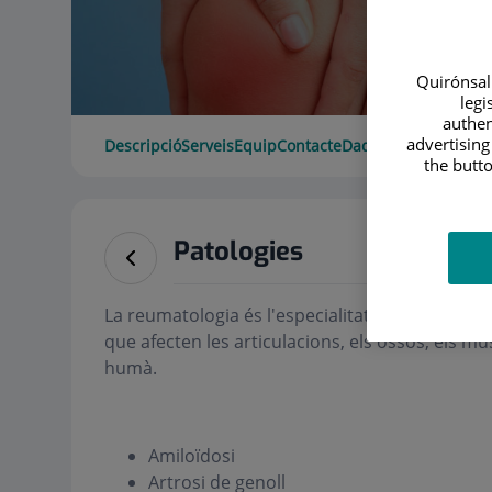
Quirónsalu
legi
authen
advertising
Descripció
Serveis
Equip
Contacte
Dades d'interès
Hora
the butto
Patologies
La reumatologia és l'especialitat mèdica que s'
que afecten les articulacions, els ossos, els mús
humà.
Amiloïdosi
Artrosi de genoll