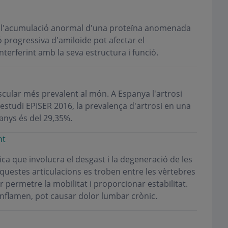
er l'acumulació anormal d'una proteïna anomenada
ó progressiva d'amiloide pot afectar el
nterferint amb la seva estructura i funció.
uscular més prevalent al món. A Espanya l'artrosi
estudi EPISER 2016, la prevalença d'artrosi en una
anys és del 29,35%.
nt
ca que involucra el desgast i la degeneració de les
questes articulacions es troben entre les vèrtebres
 permetre la mobilitat i proporcionar estabilitat.
inflamen, pot causar dolor lumbar crònic.