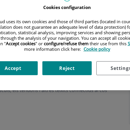
Cookies configuration
d uses its own cookies and those of third parties (located in co
slation does not guarantee an adequate level of data protection) f
tication, statistical analysis, improving services and showing per
 through the analysis of your navigation. You can accept all cooki
ri
n "
Accept cookies
" or
configure/refuse them
their use from this
S
more information click here:
Cookie policy
Accept
Reject
Setting
encarrega del diagnòstic i tractament de malalties
culs, els tendons i altres teixits connectius al cos