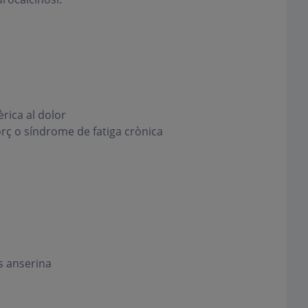
èrica al dolor
forç o síndrome de fatiga crònica
s anserina