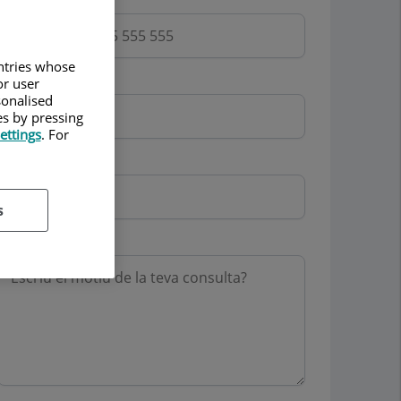
untries whose
Email
or user
sonalised
es by pressing
ettings
. For
Mutua
s
Motiu consulta