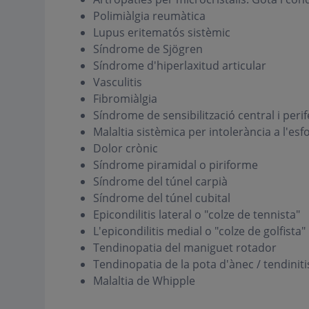
Polimiàlgia reumàtica
Lupus eritematós sistèmic
Síndrome de Sjögren
Síndrome d'hiperlaxitud articular
Vasculitis
Fibromiàlgia
Síndrome de sensibilització central i perif
Malaltia sistèmica per intolerància a l'es
Dolor crònic
Síndrome piramidal o piriforme
Síndrome del túnel carpià
Síndrome del túnel cubital
Epicondilitis lateral o "colze de tennista"
L'epicondilitis medial o "colze de golfista"
Tendinopatia del maniguet rotador
Tendinopatia de la pota d'ànec / tendiniti
Malaltia de Whipple