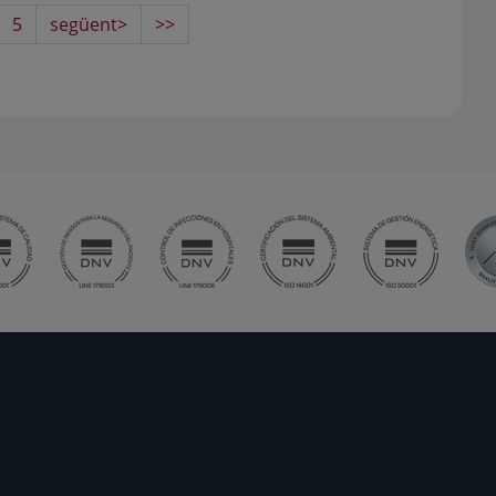
5
següent>
>>