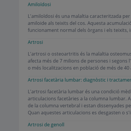
Amiloïdosi
L'amiloïdosi és una malaltia caracteritzada p
amiloide als teixits del cos. Aquesta acumulaci
funcionament normal dels òrgans i els teixits, i
Artrosi
L'artrosi o osteoartritis és la malaltia osteom
afecta més de 7 milions de persones i segons l'
o més localitzacions en població de més de 40 
Artrosi facetària lumbar: diagnòstic i tractame
L'artrosi facetària lumbar és una condició mèdi
articulacions facetàries a la columna lumbar. A
de la columna vertebral i estan dissenyades per
Quan aquestes articulacions es desgasten o s'
Artrosi de genoll