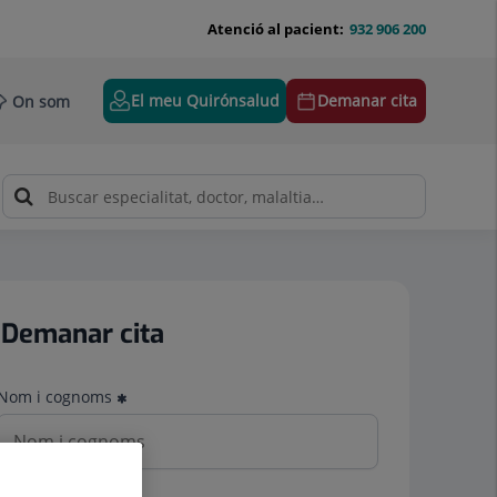
Atenció al pacient:
932 906 200
El meu Quirónsalud
Demanar cita
On som
Demanar cita
Nom i cognoms
Telèfon