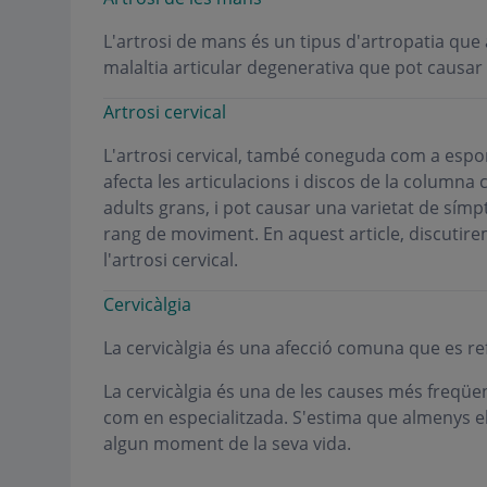
L'artrosi de mans és un tipus d'artropatia que a
malaltia articular degenerativa que pot causar d
Artrosi cervical
L'artrosi cervical, també coneguda com a espon
afecta les articulacions i discos de la columna
adults grans, i pot causar una varietat de símpt
rang de moviment. En aquest article, discutirem
l'artrosi cervical.
Cervicàlgia
La cervicàlgia és una afecció comuna que es refer
La cervicàlgia és una de les causes més freqüe
com en especialitzada. S'estima que almenys el
algun moment de la seva vida.