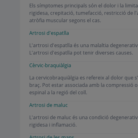
Els símptomes principals són el dolor i la limita
rigidesa, crepitació, tumefacció, restricció de l
atròfia muscular segons el cas.
Artrosi d'espatlla
L'artrosi d'espatlla és una malaltia degenerativa
L'artrosi d'espatlla pot tenir diverses causes.
Cèrvic-braquiàlgia
La cervicobraquiàlgia es refereix al dolor que s'o
braç. Pot estar associada amb la compressió o i
espinal a la regió del coll.
Artrosi de maluc
L'artrosi de maluc és una condició degenerativa
rigidesa i inflamació.
Artrosi de les mans