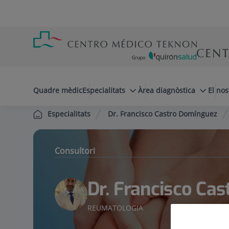
Saltar al contingut
Saltar
Menú
al
teléfono
contingut
cabecera
menuPrincipal
Quadre mèdic
Especialitats
Àrea diagnòstica
El nos
Dr. Francisco Castro Domínguez
Especialitats
Consultori
Dr. Francisco Ca
REUMATOLOGIA