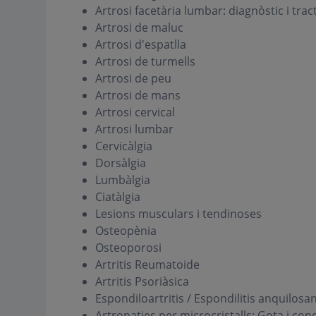
Artrosi facetària lumbar: diagnòstic i tra
Artrosi de maluc
Artrosi d'espatlla
Artrosi de turmells
Artrosi de peu
Artrosi de mans
Artrosi cervical
Artrosi lumbar
Cervicàlgia
Dorsàlgia
Lumbàlgia
Ciatàlgia
Lesions musculars i tendinoses
Osteopènia
Osteoporosi
Artritis Reumatoide
Artritis Psoriàsica
Espondiloartritis / Espondilitis anquilosa
Artropaties per microcristalls: Gota i con