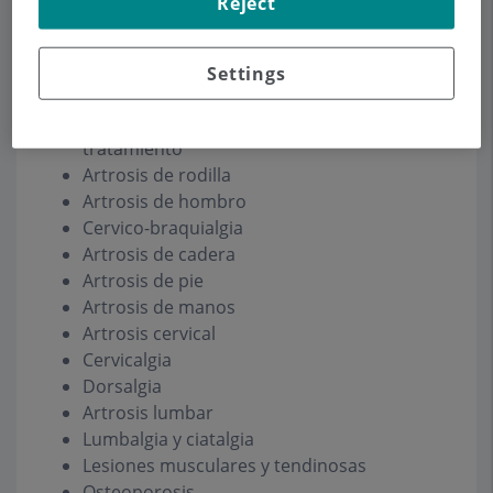
Reject
Amiloidosis
Settings
Artrosis
Artrosis facetaria lumbar: diagnóstico y
tratamiento
Artrosis de rodilla
Artrosis de hombro
Cervico-braquialgia
Artrosis de cadera
Artrosis de pie
Artrosis de manos
Artrosis cervical
Cervicalgia
Dorsalgia
Artrosis lumbar
Lumbalgia y ciatalgia
Lesiones musculares y tendinosas
Osteoporosis