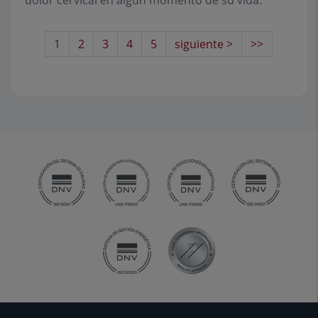
dolor cervical en algún momento de su vida.
1
2
3
4
5
siguiente >
>>