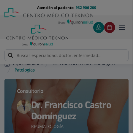
Saltar al contenido
Saltar
Menú
Atención al paciente:
932 906 200
Select
al
teléfono
de
contenido
cabecera
idiom
Toggl
navig
Dr. Francisco Castro Domínguez
Especialidades
Patologías
Consultorio
Dr. Francisco Castro
Domínguez
REUMATOLOGÍA