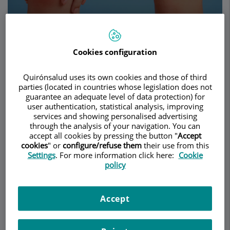
Pedir cita
Cookies configuration
Descripción
Servicios
Equipo
Contacto
Datos de interés
Quirónsalud uses its own cookies and those of third
parties (located in countries whose legislation does not
guarantee an adequate level of data protection) for
Horario
user authentication, statistical analysis, improving
services and showing personalised advertising
through the analysis of your navigation. You can
accept all cookies by pressing the button "
Accept
Patologías
cookies
" or
configure/refuse them
their use from this
Settings
. For more information click here:
Cookie
policy
La reumatología es la especialidad médica que se
encarga del diagnóstico y tratamiento de
enfermedades que afectan las articulaciones, los
Accept
huesos, los músculos, los tendones y otros
tejidos conectivos en el cuerpo humano.