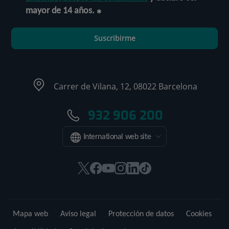
mayor de 14 años.
Suscribirme
Carrer de Vilana, 12, 08022 Barcelona
932 906 200
International web site
Este
Este
Este
Este
Este
Enlace
enlace
enlace
enlace
enlace
enlace
a
se
se
se
se
se
una
abrirá
abrirá
abrirá
abrirá
abrirá
aplicación
Mapa web
Aviso legal
Protección de datos
Cookies
en
en
en
en
en
externa.