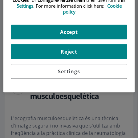
Settings
. For more information click here:
Cookie
policy
Demanar Cita
Accept
Descripció
Serveis
Equip
Contacte
Dades d'interès
Reject
Horari
Settings
Ecografia
musculoesquelètica
L'ecografia musculoesquelètica és una tècnica
d'imatge segura i no invasiva que s'utilitza amb
freqüència a la pràctica clínica de la reumatologia