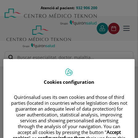
Saltar al contingut
Saltar
Menú
Atenció al pacient:
932 906 200
Select
al
teléfono
d'idi
contingut
cabecera
Toggl
navig
Dr. Francisco Castro Domínguez
Especialitats
Ecografia musculoesquelètica
Cookies configuration
Consultori
Quirónsalud uses its own cookies and those of third
parties (located in countries whose legislation does not
Dr. Francisco Castro
guarantee an adequate level of data protection) for
user authentication, statistical analysis, improving
Domínguez
services and showing personalised advertising
through the analysis of your navigation. You can
REUMATOLOGIA
accept all cookies by pressing the button "
Accept
cookies
" or
configure/refuse them
their use from this