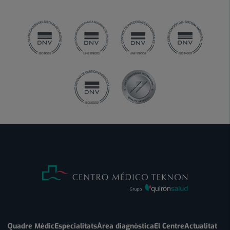
Quadre Mèdic
Especialitats
Àrea diagnòstica
El Centre
Actualitat