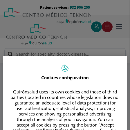
Jump to content
Jump
Menú
Patient services:
932 906 200
Langu
to
teléfono
select
content
cabecera
Toggl
navig
Dr. Francisco Castro Domínguez
Specialities
Ecografía musculoesquelética
Cookies configuration
Consultation area
Quirónsalud uses its own cookies and those of third
parties (located in countries whose legislation does not
Dr. Francisco Castro
guarantee an adequate level of data protection) for
user authentication, statistical analysis, improving
Domínguez
services and showing personalised advertising
through the analysis of your navigation. You can
RHEUMATOLOGY
accept all cookies by pressing the button "
Accept