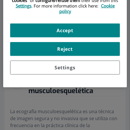
cookies
" or
configure/refuse them
their use from this
Settings
. For more information click here:
Cookie
policy
Make an appointment
Accept
Description
Services
Team
Contact
Relevant details
Reject
Opening hours
Settings
Ecografía
musculoesquelética
La ecografía musculoesquelética es una técnica
de imagen segura y no invasiva que se utiliza con
frecuencia en la práctica clínica de la