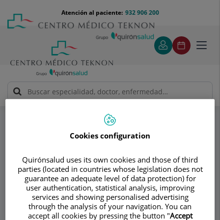
Saltar al contenido
Saltar
Menú
Atención al paciente:
932 906 200
Select
al
teléfono
de
contenido
cabecera
idiom
Toggl
navig
Dr. Francisco Castro Domínguez
Especialidades
Preguntas Frecuentes
¿Qué probióticos son buenos para la artrosis?
Cookies configuration
Quirónsalud uses its own cookies and those of third
Consultorio
parties (located in countries whose legislation does not
guarantee an adequate level of data protection) for
Dr. Francisco Castro
user authentication, statistical analysis, improving
services and showing personalised advertising
Domínguez
through the analysis of your navigation. You can
accept all cookies by pressing the button "
Accept
REUMATOLOGÍA