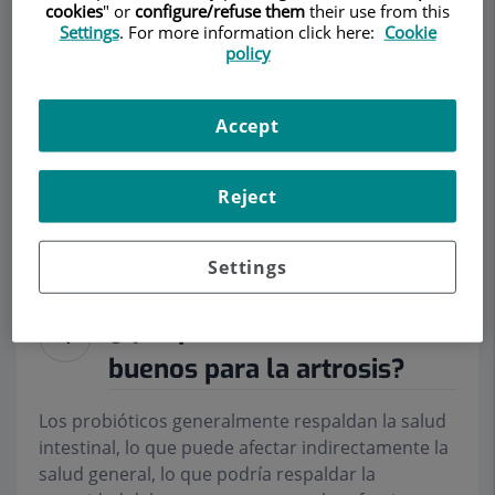
cookies
" or
configure/refuse them
their use from this
Settings
. For more information click here:
Cookie
policy
Pedir cita
Accept
Descripción
Servicios
Equipo
Contacto
Datos de interés
Reject
Horario
Settings
¿Qué probióticos son
buenos para la artrosis?
Los probióticos generalmente respaldan la salud
intestinal, lo que puede afectar indirectamente la
salud general, lo que podría respaldar la