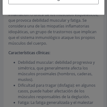
La polimiositis es una miopatía inflamatoria
autoinmune poco común caracterizada por una
inflamación crónica de los músculos esqueléticos,
que provoca debilidad muscular y fatiga. Se
considera una de las miopatías inflamatorias
idiopáticas, un grupo de trastornos que implican
que el sistema inmunológico ataque los propios
músculos del cuerpo.
Características clínicas:
Debilidad muscular: debilidad progresiva y
simétrica, que generalmente afecta los
músculos proximales (hombros, caderas,
muslos).
Dificultad para tragar (disfagia): en algunos
casos, puede haber afectación de los
músculos responsables de la deglución.
Fatiga: La fatiga generalizada y el malestar