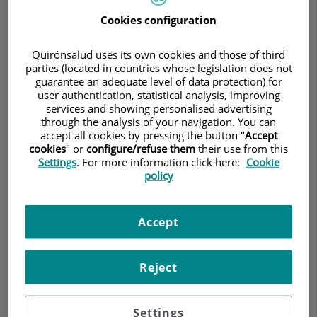
REUMATOLOGÍA
Cookies configuration
Quirónsalud uses its own cookies and those of third
parties (located in countries whose legislation does not
guarantee an adequate level of data protection) for
Pedir cita
user authentication, statistical analysis, improving
services and showing personalised advertising
through the analysis of your navigation. You can
Descripción
Servicios
Equipo
Contacto
Datos de interés
accept all cookies by pressing the button "
Accept
cookies
" or
configure/refuse them
their use from this
Settings
. For more information click here:
Cookie
Horario
policy
¿Qué es la polimiositis?
Accept
¿Cómo se diagnostica y
Reject
cómo se trata?
Settings