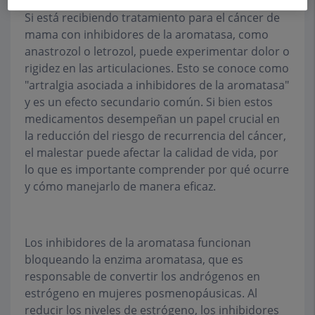
Si está recibiendo tratamiento para el cáncer de
mama con inhibidores de la aromatasa, como
anastrozol o letrozol, puede experimentar dolor o
rigidez en las articulaciones. Esto se conoce como
"artralgia asociada a inhibidores de la aromatasa"
y es un efecto secundario común. Si bien estos
medicamentos desempeñan un papel crucial en
la reducción del riesgo de recurrencia del cáncer,
el malestar puede afectar la calidad de vida, por
lo que es importante comprender por qué ocurre
y cómo manejarlo de manera eficaz.
Los inhibidores de la aromatasa funcionan
bloqueando la enzima aromatasa, que es
responsable de convertir los andrógenos en
estrógeno en mujeres posmenopáusicas. Al
reducir los niveles de estrógeno, los inhibidores