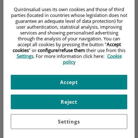
REUMATOLOGÍA
Quirónsalud uses its own cookies and those of third
parties (located in countries whose legislation does not
guarantee an adequate level of data protection) for
user authentication, statistical analysis, improving
services and showing personalised advertising
Pedir cita
through the analysis of your navigation. You can
accept all cookies by pressing the button "
Accept
cookies
" or
configure/refuse them
their use from this
Descripción
Servicios
Equipo
Contacto
Datos de interés
Settings
. For more information click here:
Cookie
policy
Horario
Accept
¿Por qué los inhibidores de
Reject
la aromatasa (anastrozol o
letrozol) causan dolor
Settings
articular?