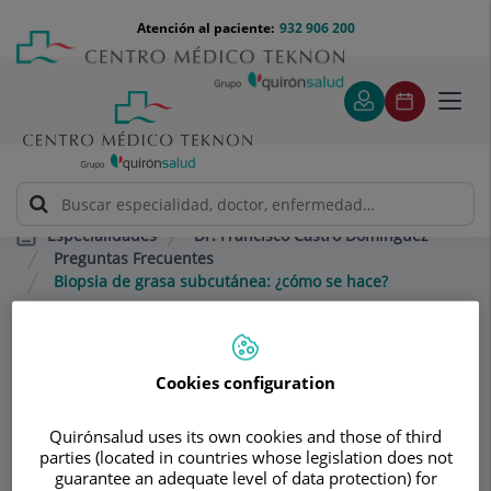
Saltar al contenido
Saltar
Menú
Atención al paciente:
932 906 200
Select
al
teléfono
de
contenido
cabecera
idiom
Toggl
navig
Dr. Francisco Castro Domínguez
Especialidades
Preguntas Frecuentes
Biopsia de grasa subcutánea: ¿cómo se hace?
Consultorio
Cookies configuration
Dr. Francisco Castro
Quirónsalud uses its own cookies and those of third
Domínguez
parties (located in countries whose legislation does not
guarantee an adequate level of data protection) for
REUMATOLOGÍA