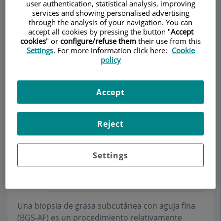
user authentication, statistical analysis, improving
services and showing personalised advertising
through the analysis of your navigation. You can
accept all cookies by pressing the button "
Accept
cookies
" or
configure/refuse them
their use from this
Pedir cita
Settings
. For more information click here:
Cookie
policy
Descripción
Servicios
Equipo
Contacto
Datos de interés
Accept
Horario
Reject
Biopsia de grasa
Settings
subcutánea: ¿cómo se
hace?
Una biopsia de grasa subcutánea con aguja fina
(BGS-AF) es un procedimiento relativamente