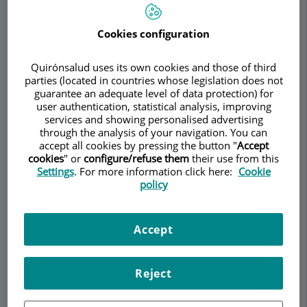
Cookies configuration
Pedir cita
Quirónsalud uses its own cookies and those of third
parties (located in countries whose legislation does not
Descripción
Servicios
Equipo
Contacto
Datos de interés
guarantee an adequate level of data protection) for
user authentication, statistical analysis, improving
services and showing personalised advertising
Horario
through the analysis of your navigation. You can
accept all cookies by pressing the button "
Accept
cookies
" or
configure/refuse them
their use from this
Settings
. For more information click here:
Cookie
policy
Enfermedad de Whipple
Accept
La enfermedad de Whipple es una enfermedad
multisistémica crónica y poco frecuente causada
por la bacteria Tropheryma whipplei. Aunque
Reject
afecta principalmente al sistema gastrointestinal,
también tiene una afectación sistémica