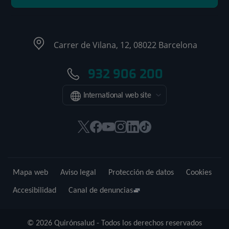
Carrer de Vilana, 12, 08022 Barcelona
932 906 200
International web site
Este
Este
Este
Este
Este
Enlace
enlace
enlace
enlace
enlace
enlace
a
se
se
se
se
se
una
abrirá
abrirá
abrirá
abrirá
abrirá
aplicación
Mapa web
Aviso legal
Protección de datos
Cookies
en
en
en
en
en
externa.
una
una
una
una
una
Accesibilidad
Canal de denuncias
ventana
ventana
ventana
ventana
ventana
nueva.
nueva.
nueva.
nueva.
nueva.
© 2026 Quirónsalud - Todos los derechos reservados