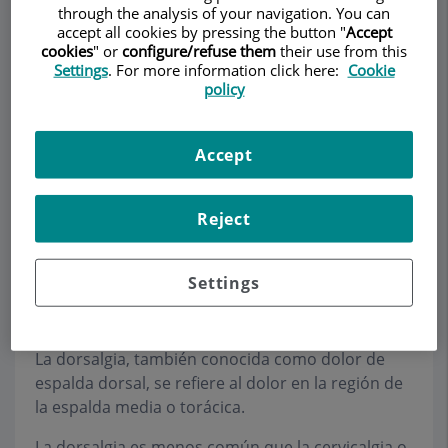
through the analysis of your navigation. You can
accept all cookies by pressing the button "
Accept
cookies
" or
configure/refuse them
their use from this
Settings
. For more information click here:
Cookie
Pedir cita
policy
Descripción
Servicios
Equipo
Contacto
Datos de interés
Accept
Horario
Reject
Dorsalgia
Settings
La dorsalgia, también conocida como dolor de
espalda dorsal, se refiere al dolor en la región de
la espalda media o torácica.
La dorsalgia es menos común que la cervicalgia o