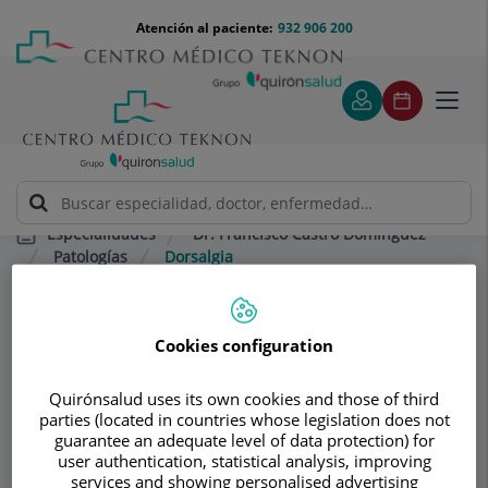
Saltar al contenido
Saltar
Menú
Atención al paciente:
932 906 200
Select
al
teléfono
de
contenido
cabecera
idiom
Toggl
navig
Dr. Francisco Castro Domínguez
Especialidades
Patologías
Dorsalgia
Consultorio
Cookies configuration
Dr. Francisco Castro
Quirónsalud uses its own cookies and those of third
Domínguez
parties (located in countries whose legislation does not
guarantee an adequate level of data protection) for
user authentication, statistical analysis, improving
REUMATOLOGÍA
services and showing personalised advertising