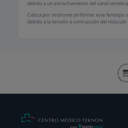
debido a un estrechamiento del canal vertebra
Ciática por síndrome piriforme: este fenotipo s
debido a la tensión o contracción del músculo p