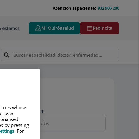
Atención al paciente:
932 906 200
Mi Quirónsalud
Pedir cita
 estamos
Pedir cita
untries whose
Nombre y apellidos
or user
sonalised
es by pressing
ettings
. For
Teléfono