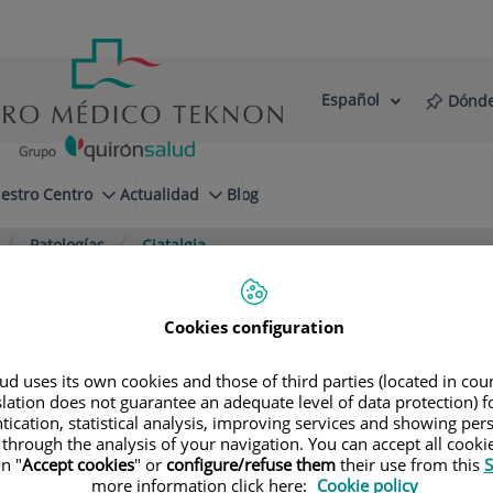
Español
Dónde
Selector
Idioma
de
Activo
idioma
estro Centro
Actualidad
Blog
Patologías
Ciatalgia
Cookies configuration
d uses its own cookies and those of third parties (located in co
stro Domínguez
slation does not guarantee an adequate level of data protection) f
tication, statistical analysis, improving services and showing per
 through the analysis of your navigation. You can accept all cooki
n "
Accept cookies
" or
configure/refuse them
their use from this
S
more information click here:
Cookie policy