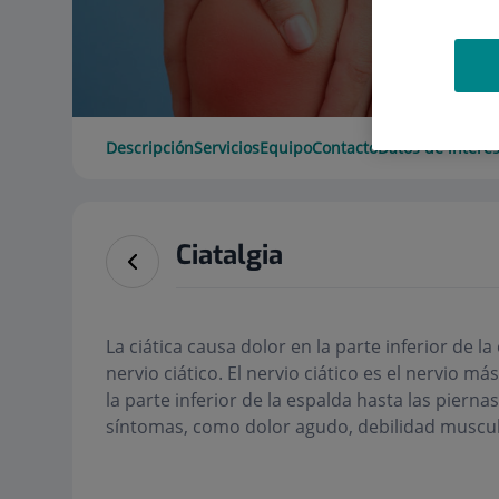
Descripción
Servicios
Equipo
Contacto
Datos de interé
Ciatalgia
La ciática causa dolor en la parte inferior de l
nervio ciático. El nervio ciático es el nervio 
la parte inferior de la espalda hasta las pierna
síntomas, como dolor agudo, debilidad muscu