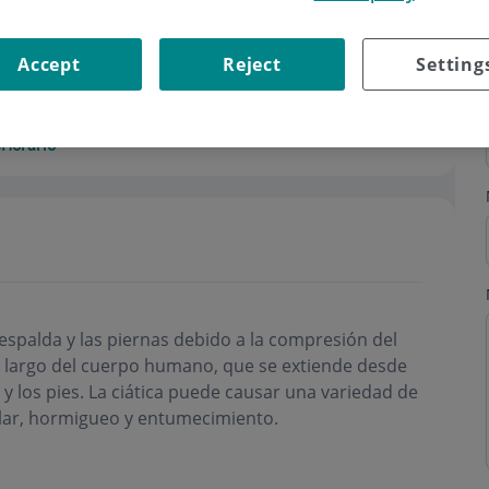
Accept
Reject
Setting
s
Horario
a espalda y las piernas debido a la compresión del
más largo del cuerpo humano, que se extiende desde
s y los pies. La ciática puede causar una variedad de
lar, hormigueo y entumecimiento.