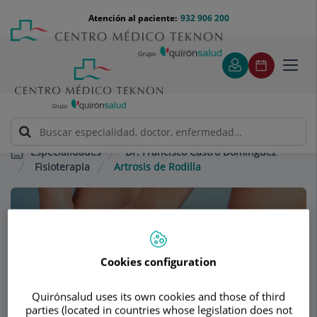
Saltar al contenido
Saltar
Menú
Atención al paciente:
932 906 200
Select
al
teléfono
de
contenido
cabecera
idiom
Toggl
navig
Dr. Francisco Castro Domínguez
Especialidades
Fisioterapia
Artrosis de Rodilla
Consultorio
Dr. Francisco Castro
Cookies configuration
Domínguez
Quirónsalud uses its own cookies and those of third
REUMATOLOGÍA
parties (located in countries whose legislation does not