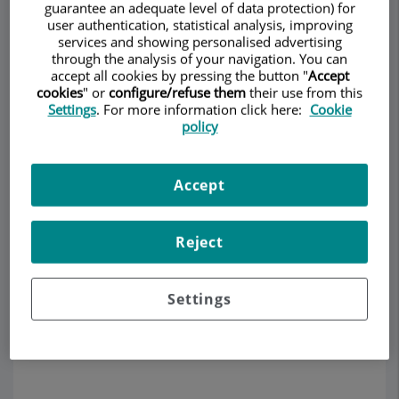
guarantee an adequate level of data protection) for
user authentication, statistical analysis, improving
services and showing personalised advertising
through the analysis of your navigation. You can
Pedir cita
accept all cookies by pressing the button "
Accept
cookies
" or
configure/refuse them
their use from this
Settings
. For more information click here:
Cookie
Descripción
Servicios
Equipo
Contacto
Datos de interés
policy
Horario
Accept
Reject
Artrosis de Rodilla
Settings
Recomendaciones generales sobre el ejercicio
para artrosis de rodilla