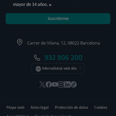
mayor de 14 años.
Suscribirme
Carrer de Vilana, 12, 08022 Barcelona
932 906 200
International web site
Este
Este
Este
Este
Este
Enlace
enlace
enlace
enlace
enlace
enlace
a
se
se
se
se
se
una
abrirá
abrirá
abrirá
abrirá
abrirá
aplicación
Mapa web
Aviso legal
Protección de datos
Cookies
en
en
en
en
en
externa.