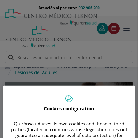
Saltar al contenido
Saltar
Menú
Atención al paciente:
932 906 200
Select
al
teléfono
de
contenido
cabecera
idiom
Toggl
navig
AV Medical Group
Tobillo y pie
Especialidades
Lesiones del Aquiles
Consultorio
AV Medical Group
Cookies configuration
TRAUMATOLOGÍA - CIRUGÍA ORTOPÉDICA
Quirónsalud uses its own cookies and those of third
ADULTOS
parties (located in countries whose legislation does not
MEDICINA DEPORTIVA
guarantee an adequate level of data protection) for