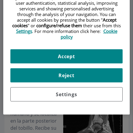
user authentication, statistical analysis, improving
services and showing personalised advertising
through the analysis of your navigation. You can
accept all cookies by pressing the button "
Accept
Pedir cita
cookies
" or
configure/refuse them
their use from this
Settings
. For more information click here:
Cookie
policy
Descripción
Servicios
Equipo
Contacto
Datos de interés
Accept
Horario
Reject
Lesiones del Aquiles
Settings
Es el tendón más
grueso del cuerpo
humano y se localiza
en la parte posterior
del tobillo. Recibe su