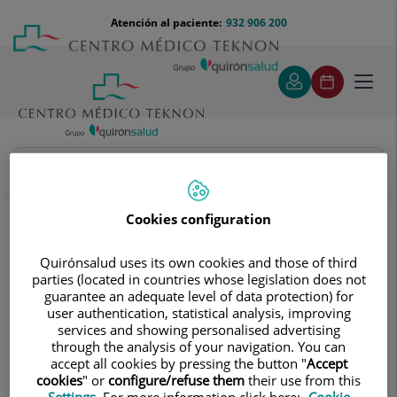
Saltar al contenido
Saltar
Menú
Atención al paciente:
932 906 200
Select
al
teléfono
de
contenido
cabecera
idiom
Toggl
navig
Ignacio Muro Martínez
Cuadro médico
Cookies configuration
Quirónsalud uses its own cookies and those of third
parties (located in countries whose legislation does not
guarantee an adequate level of data protection) for
user authentication, statistical analysis, improving
services and showing personalised advertising
Ignacio
Muro Martínez
through the analysis of your navigation. You can
accept all cookies by pressing the button "
Accept
FACULTATIVO ESPECIALISTA MEDICINA FÍSICA Y
cookies
" or
configure/refuse them
their use from this
REHABILITACIÓN
Settings
. For more information click here:
Cookie