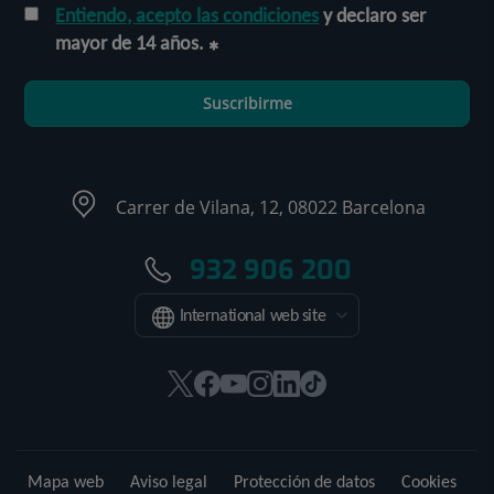
Entiendo, acepto las condiciones
y declaro ser
mayor de 14 años.
Suscribirme
Carrer de Vilana, 12, 08022 Barcelona
932 906 200
International web site
Este
Este
Este
Este
Este
Enlace
enlace
enlace
enlace
enlace
enlace
a
se
se
se
se
se
una
abrirá
abrirá
abrirá
abrirá
abrirá
aplicación
Mapa web
Aviso legal
Protección de datos
Cookies
en
en
en
en
en
externa.