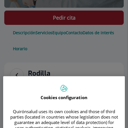
Pedir cita
Descripción
Servicios
Equipo
Contacto
Datos de interés
Horario
Rodilla
Anatomía de la rodilla
Cookies configuration
La articulación de la
rodilla está formada
Quirónsalud uses its own cookies and those of third
por la parte distal del
parties (located in countries whose legislation does not
guarantee an adequate level of data protection) for
fémur, la parte
user authentication, statistical analysis, improving