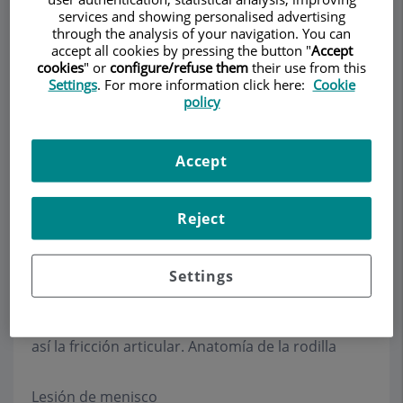
proximal de la tibia y
services and showing personalised advertising
la rótula. Los
through the analysis of your navigation. You can
accept all cookies by pressing the button "
Accept
ligamentos cruzados
cookies
" or
configure/refuse them
their use from this
en su interior y los
Settings
. For more information click here:
Cookie
ligamentos laterales
policy
a ambos lados, le
proporcionan
estabilidad.
Accept
Toda la superficie de la rodilla está cubierta de
una estructura lisa llamada cartílago articular que
Reject
le permite un movimiento de deslizamiento
suave. En su interior existen unos anillos
Settings
semicirculares de tejido cartilaginoso llamados
meniscos que actúan como almohadillas. El
líquido sinovial permite la lubricación, reduciendo
así la fricción articular. Anatomía de la rodilla
Lesión de menisco