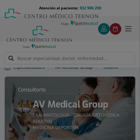
Saltar al contenido
Saltar
Menú
Atención al paciente:
932 906 200
Select
al
teléfono
de
contenido
cabecera
idiom
Toggl
navig
AV Medical Group
Rodilla
Especialidades
Consultorio
AV Medical Group
TRAUMATOLOGÍA - CIRUGÍA ORTOPÉDICA
ADULTOS
MEDICINA DEPORTIVA