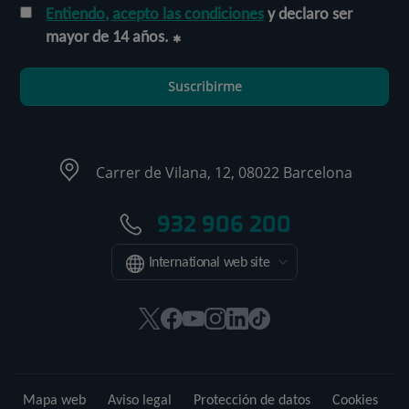
Entiendo, acepto las condiciones
y declaro ser
mayor de 14 años.
Suscribirme
Carrer de Vilana, 12, 08022 Barcelona
932 906 200
International web site
Este
Este
Este
Este
Este
Enlace
enlace
enlace
enlace
enlace
enlace
a
se
se
se
se
se
una
abrirá
abrirá
abrirá
abrirá
abrirá
aplicación
Mapa web
Aviso legal
Protección de datos
Cookies
en
en
en
en
en
externa.