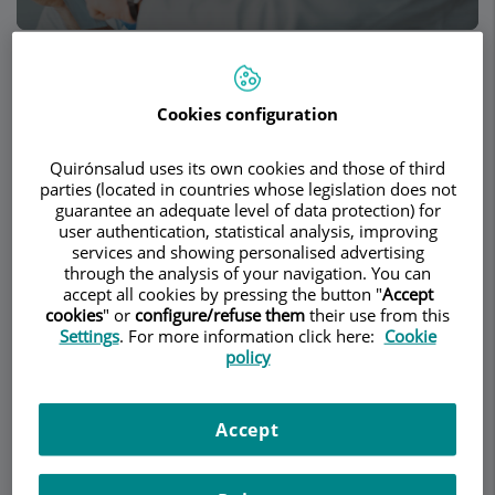
Pedir cita
Cookies configuration
Descripción
Servicios
Equipo
Contacto
Datos de interés
Quirónsalud uses its own cookies and those of third
parties (located in countries whose legislation does not
Horario
guarantee an adequate level of data protection) for
user authentication, statistical analysis, improving
services and showing personalised advertising
through the analysis of your navigation. You can
Columna
accept all cookies by pressing the button "
Accept
cookies
" or
configure/refuse them
their use from this
Settings
. For more information click here:
Cookie
En
AV Medical Group
trabajamos codo con codo
policy
con el Instituto Avanzado de Cirugía de Columna
(ICAC), un centro líder en España dedicado a las
técnicas quirúrgicas más avanzadas y a mejorar la
Accept
calidad de vida de sus pacientes. Gracias a esta
alianza, ofrecemos un enfoque integral y