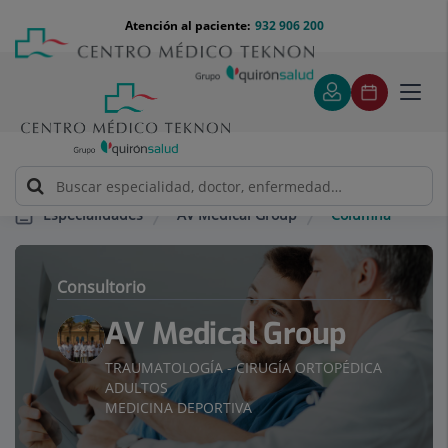
Saltar al contenido
Saltar
Menú
Atención al paciente:
932 906 200
Select
al
teléfono
de
contenido
cabecera
idiom
Toggl
navig
AV Medical Group
Columna
Especialidades
Consultorio
AV Medical Group
TRAUMATOLOGÍA - CIRUGÍA ORTOPÉDICA
ADULTOS
MEDICINA DEPORTIVA