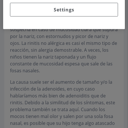
La rinitis suele subdividirse en alérgica y no
Settings
alérgica. La rinitis alérgica es una reacción
alérgica de las vías respiratorias nasales, y se
sospecha en caso de mucosidad clara que supura
por la nariz, con estornudos y picor de nariz y
ojos. La rinitis no alérgica es casi el mismo tipo de
reacción, sin alergia demostrable. A veces, los
niños tienen la nariz taponada y un flujo
constante de mucosidad espesa que sale de las
fosas nasales.
La causa suele ser el aumento de tamaño y/o la
infección de la adenoides, en cuyo caso
hablaríamos más bien de adenoiditis que de
rinitis. Debido a la similitud de los síntomas, este
problema también se trata aquí. Cuando los
mocos tienen mal olor y salen por una sola fosa
nasal, es posible que su hijo tenga algo atascado