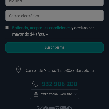
Entiendo, acepto las condiciones
y declaro ser
mayor de 14 años.
Suscribirme
Carrer de Vilana, 12, 08022 Barcelona
932 906 200
International web site
Este
Este
Este
Este
Este
Enlace