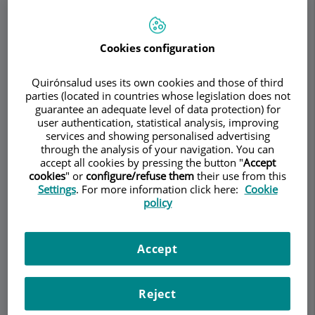
Cookies configuration
Pedir cita
Quirónsalud uses its own cookies and those of third
Descripción
Servicios
Equipo
Contacto
Datos de interés
parties (located in countries whose legislation does not
guarantee an adequate level of data protection) for
user authentication, statistical analysis, improving
services and showing personalised advertising
through the analysis of your navigation. You can
Rinitis
accept all cookies by pressing the button "
Accept
cookies
" or
configure/refuse them
their use from this
Settings
. For more information click here:
Cookie
policy
La rinitis es una afección de la nariz caracterizada
por la inflamación de la mucosa nasal. Suele ir
acompañada de congestión nasal, secreción de
Accept
mucosidad clara o espesa por la nariz o
estornudos.
Reject