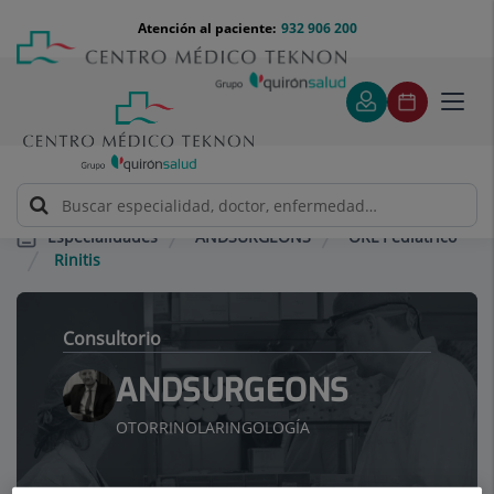
Saltar al contenido
Saltar
Menú
Atención al paciente:
932 906 200
Select
al
teléfono
de
contenido
cabecera
idiom
Toggl
navig
ANDSURGEONS
ORL Pediátrico
Especialidades
Rinitis
Consultorio
ANDSURGEONS
OTORRINOLARINGOLOGÍA