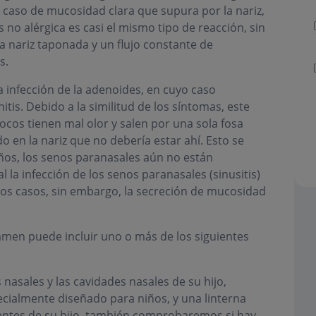
n caso de mucosidad clara que supura por la nariz,
is no alérgica es casi el mismo tipo de reacción, sin
la nariz taponada y un flujo constante de
s.
 infección de la adenoides, en cuyo caso
tis. Debido a la similitud de los síntomas, este
cos tienen mal olor y salen por una sola fosa
o en la nariz que no debería estar ahí. Esto se
os, los senos paranasales aún no están
la infección de los senos paranasales (sinusitis)
os casos, sin embargo, la secreción de mucosidad
examen puede incluir uno o más de los siguientes
 nasales y las cavidades nasales de su hijo,
cialmente diseñado para niños, y una linterna
dentes de su hijo, también comprobaremos si hay