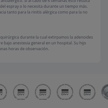
antialérgico. Si al cabo de 6 semanas esto resulta
r del espray o lo necesita durante un tiempo más.
ia tanto para la rinitis alérgica como para la no
 quirúrgica durante la cual extirpamos la adenoides
e bajo anestesia general en un hospital. Su hijo
 unas horas de observación.