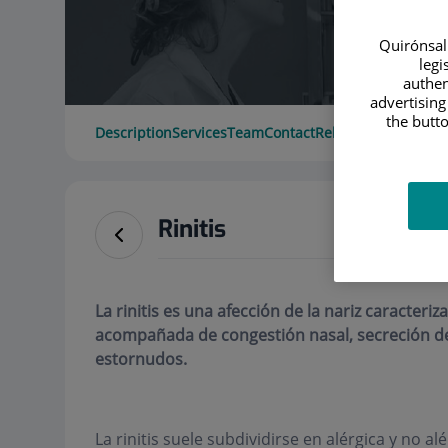
Quirónsalu
legi
authen
advertising
the butto
Description
Services
Team
Contact
Relevant details
Rinitis
La rinitis es una afección de la nariz caracteri
acompañada de congestión nasal, secreción de
estornudos.
La rinitis suele subdividirse en alérgica y no alé