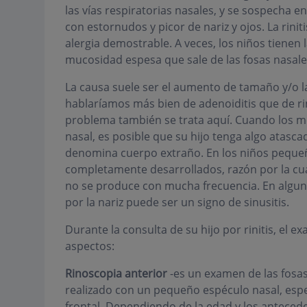
las vías respiratorias nasales, y se sospecha e
con estornudos y picor de nariz y ojos. La rinit
alergia demostrable. A veces, los niños tienen 
mucosidad espesa que sale de las fosas nasale
La causa suele ser el aumento de tamaño y/o la
hablaríamos más bien de adenoiditis que de rini
problema también se trata aquí. Cuando los mo
nasal, es posible que su hijo tenga algo atascad
denomina cuerpo extraño. En los niños pequeñ
completamente desarrollados, razón por la cual 
no se produce con mucha frecuencia. En algun
por la nariz puede ser un signo de sinusitis.
Durante la consulta de su hijo por rinitis, el 
aspectos:
Rinoscopia anterior
-es un examen de las fosas
realizado con un pequeño espéculo nasal, espe
frontal. Dependiendo de la edad y los antece