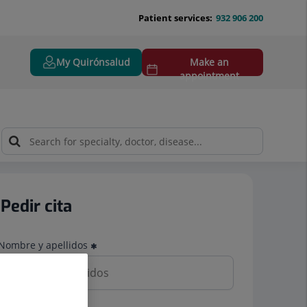
Patient services:
932 906 200
My Quirónsalud
Make an
appointment
Pedir cita
Nombre y apellidos
Teléfono