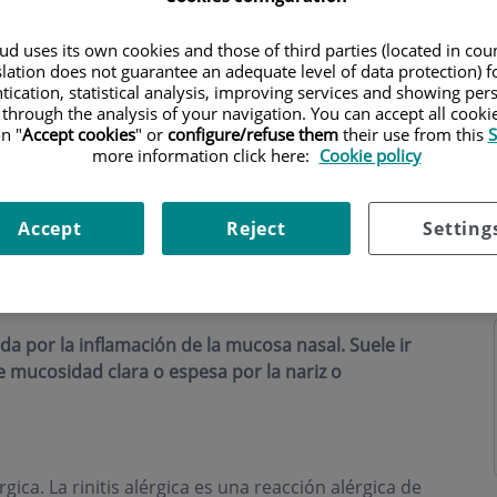
d uses its own cookies and those of third parties (located in co
slation does not guarantee an adequate level of data protection) f
tication, statistical analysis, improving services and showing per
 through the analysis of your navigation. You can accept all cooki
n "
Accept cookies
" or
configure/refuse them
their use from this
S
more information click here:
Cookie policy
Accept
Reject
Setting
zada por la inflamación de la mucosa nasal. Suele ir
 mucosidad clara o espesa por la nariz o
rgica. La rinitis alérgica es una reacción alérgica de