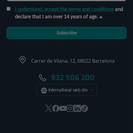
I understand, accept the terms and conditions
and
declare that I am over 14 years of age.
Subscribe
Carrer de Vilana, 12, 08022 Barcelona
932 906 200
International web site
This
This
This
This
This
Link
link
link
link
link
link
to
will
will
will
will
will
external
open
open
open
open
open
application.