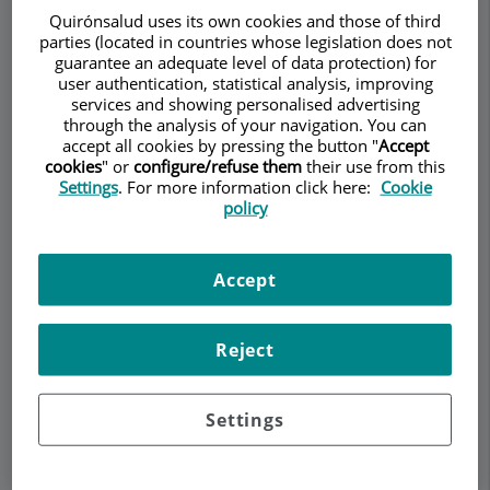
Quirónsalud uses its own cookies and those of third
parties (located in countries whose legislation does not
guarantee an adequate level of data protection) for
Make an appointment
user authentication, statistical analysis, improving
services and showing personalised advertising
through the analysis of your navigation. You can
Description
Services
Team
Contact
Relevant details
accept all cookies by pressing the button "
Accept
cookies
" or
configure/refuse them
their use from this
Settings
. For more information click here:
Cookie
policy
ORL Pediátrico
Accept
Los niños no son adultos en miniatura. El tamaño
de su cuerpo y las proporciones de su cráneo son
Reject
completamente diferentes de los nuestros, al
igual que la anatomía comparada de sus orejas,
nariz y garganta.
Settings
Esto se refleja en los tipos específicos de
problemas ORL que presentan los niños. Dado